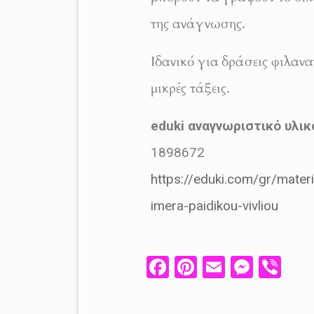
της ανάγνωσης.
Ιδανικό για δράσεις φιλαν
μικρές τάξεις.
eduki αναγνωριστικό υλικ
1898672
https://eduki.com/gr/mater
imera-paidikou-vivliou
Fa
Pi
E
M
V
ce
nt
m
es
ib
b
er
ail
se
er