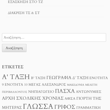
ΕΞΆΣΚΗΣΗ ΣΤΟ ΤΖ
ΔΙΆΚΡΙΣΗ ΤΣ & ΣΤ
ΕΤΙΚΈΤΕΣ
Α' ΤΆΞΗ
ΓΕΩΓΡΑΦΊΑ
Δ' ΤΆΞΗ
Β' ΤΆΞΗ
ΕΝΌΤΗΤΑ
9
ΕΝΌΤΗΤΑ 10
ΜΈΓΑΣ ΑΛΈΞΑΝΔΡΟΣ
ΜΑΚΕΔΟΝΊΑ
ΜΕΛΈΤΗ
ΠΆΣΧΑ
ΝΗΠΙΑΓΩΓΕΊΟ
ΑΝΤΩΝΥΜΊΕΣ
ΠΕΡΙΒΆΛΛΟΝΤΟΣ
ΑΡΧΉ ΣΧΟΛΙΚΉΣ ΧΡΟΝΙΆΣ
ΓΙΟΡΤΉ ΤΗΣ
ΑΦΊΣΑ
ΓΛΏΣΣΑ
ΓΡΊΦΟΣ
ΜΗΤΈΡΑΣ
ΓΡΑΜΜΑΤΙΚΉ