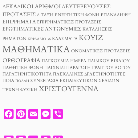
ΔΕΚΑΔΙΚΟΊ ΑΡΙΘΜΟΊ
ΔΕΥΤΕΡΕΎΟΥΣΕΣ
ΠΡΟΤΆΣΕΙΣ
Δ ΤΑΞΗ
ΕΝΕΡΓΗΤΙΚΉ ΦΩΝΉ
ΕΠΑΝΆΛΗΨΗ
ΕΠΙΡΡΉΜΑΤΑ
ΕΠΙΡΡΗΜΑΤΙΚΈΣ ΠΡΟΤΆΣΕΙΣ
ΕΡΩΤΗΜΑΤΙΚΈΣ ΑΝΤΩΝΥΜΊΕΣ
ΚΑΤΑΛΉΞΕΙΣ
ΚΟΥΊΖ
ΡΗΜΆΤΩΝ
ΚΛΆΣΜΑΤΑ
ΚΕΦΆΛΑΙΟ 36
ΜΑΘΗΜΑΤΙΚΆ
ΟΝΟΜΑΤΙΚΈΣ ΠΡΟΤΆΣΕΙΣ
ΟΡΘΟΓΡΑΦΊΑ
ΠΑΓΚΌΣΜΙΑ ΗΜΈΡΑ ΠΑΙΔΙΚΟΎ ΒΙΒΛΊΟΥ
ΠΑΘΗΤΙΚΉ ΦΩΝΉ
ΠΑΙΧΝΊΔΙ
ΠΑΡΑΓΩΓΉ ΓΡΑΠΤΟΎ ΛΌΓΟΥ
ΠΑΡΑΤΗΡΗΤΙΚΌΤΗΤΑ
ΠΑΣΧΑΛΙΝΈΣ ΔΡΑΣΤΗΡΙΌΤΗΤΕΣ
ΠΟΙΑ
ΣΥΝΕΡΓΑΣΊΑ ΕΚΠΑΙΔΕΥΤΙΚΏΝ ΣΕΛΊΔΩΝ
ΠΟΛΛΉ
ΧΡΙΣΤΟΎΓΕΝΝΑ
ΤΈΧΝΗ
ΦΥΣΙΚΉ
F
PI
E
M
V
A
N
M
E
I
C
T
A
SS
B