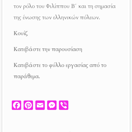
τον ρόλο του Φιλίππου Β΄ και τη σημασία
της ένωσης των ελληνικών πόλεων.
Κουίζ
Κατεβάστε την παρουσίαση
Κατεβάστε το φύλλο εργασίας από το
παράθεμα.
Fa
Pi
E
M
V
ce
nt
m
es
ib
b
er
ail
se
er