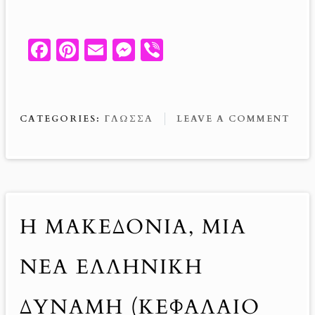
Fa
Pi
E
M
V
ce
nt
m
es
ib
b
er
ail
se
er
o
es
n
CATEGORIES:
ΓΛΏΣΣΑ
LEAVE A COMMENT
o
t
g
k
er
Η ΜΑΚΕΔΟΝΊΑ, ΜΙΑ
ΝΈΑ ΕΛΛΗΝΙΚΉ
ΔΎΝΑΜΗ (ΚΕΦΆΛΑΙΟ