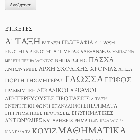
ΕΤΙΚΈΤΕΣ
Α' ΤΆΞΗ
ΓΕΩΓΡΑΦΊΑ
Δ' ΤΆΞΗ
Β' ΤΆΞΗ
ΕΝΌΤΗΤΑ 9
ΕΝΌΤΗΤΑ 10
ΜΈΓΑΣ ΑΛΈΞΑΝΔΡΟΣ
ΜΑΚΕΔΟΝΊΑ
ΠΆΣΧΑ
ΝΗΠΙΑΓΩΓΕΊΟ
ΜΕΛΈΤΗ ΠΕΡΙΒΆΛΛΟΝΤΟΣ
ΑΡΧΉ ΣΧΟΛΙΚΉΣ ΧΡΟΝΙΆΣ
ΑΝΤΩΝΥΜΊΕΣ
ΑΦΊΣΑ
ΓΛΏΣΣΑ
ΓΡΊΦΟΣ
ΓΙΟΡΤΉ ΤΗΣ ΜΗΤΈΡΑΣ
ΔΕΚΑΔΙΚΟΊ ΑΡΙΘΜΟΊ
ΓΡΑΜΜΑΤΙΚΉ
ΔΕΥΤΕΡΕΎΟΥΣΕΣ ΠΡΟΤΆΣΕΙΣ
Δ ΤΑΞΗ
ΕΠΙΡΡΉΜΑΤΑ
ΕΝΕΡΓΗΤΙΚΉ ΦΩΝΉ
ΕΠΑΝΆΛΗΨΗ
ΕΡΩΤΗΜΑΤΙΚΈΣ
ΕΠΙΡΡΗΜΑΤΙΚΈΣ ΠΡΟΤΆΣΕΙΣ
ΑΝΤΩΝΥΜΊΕΣ
ΚΑΤΑΛΉΞΕΙΣ ΡΗΜΆΤΩΝ
ΚΕΦΆΛΑΙΟ 36
ΜΑΘΗΜΑΤΙΚΆ
ΚΟΥΊΖ
ΚΛΆΣΜΑΤΑ