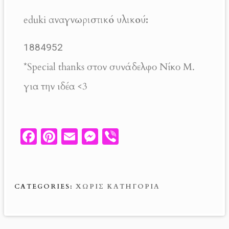
eduki
αναγνωριστικό υλικού:
1884952
*Special thanks στον συνάδελφο Νίκο Μ.
για την ιδέα <3
Fa
Pi
E
M
V
ce
nt
m
es
ib
b
er
ail
se
er
o
es
n
CATEGORIES:
ΧΩΡΊΣ ΚΑΤΗΓΟΡΊΑ
o
t
g
k
er