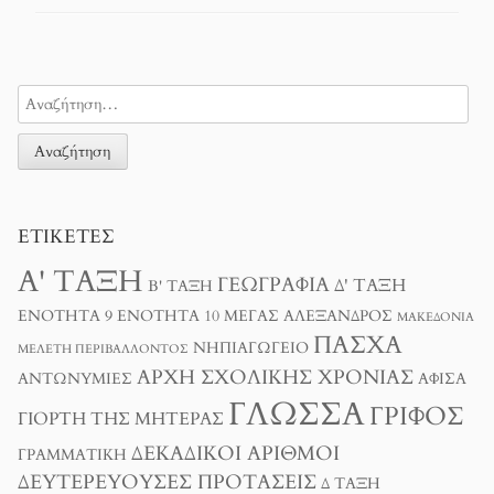
ΕΤΙΚΈΤΕΣ
Α' ΤΆΞΗ
ΓΕΩΓΡΑΦΊΑ
Δ' ΤΆΞΗ
Β' ΤΆΞΗ
ΕΝΌΤΗΤΑ 9
ΕΝΌΤΗΤΑ 10
ΜΈΓΑΣ ΑΛΈΞΑΝΔΡΟΣ
ΜΑΚΕΔΟΝΊΑ
ΠΆΣΧΑ
ΝΗΠΙΑΓΩΓΕΊΟ
ΜΕΛΈΤΗ ΠΕΡΙΒΆΛΛΟΝΤΟΣ
ΑΡΧΉ ΣΧΟΛΙΚΉΣ ΧΡΟΝΙΆΣ
ΑΝΤΩΝΥΜΊΕΣ
ΑΦΊΣΑ
ΓΛΏΣΣΑ
ΓΡΊΦΟΣ
ΓΙΟΡΤΉ ΤΗΣ ΜΗΤΈΡΑΣ
ΔΕΚΑΔΙΚΟΊ ΑΡΙΘΜΟΊ
ΓΡΑΜΜΑΤΙΚΉ
ΔΕΥΤΕΡΕΎΟΥΣΕΣ ΠΡΟΤΆΣΕΙΣ
Δ ΤΑΞΗ