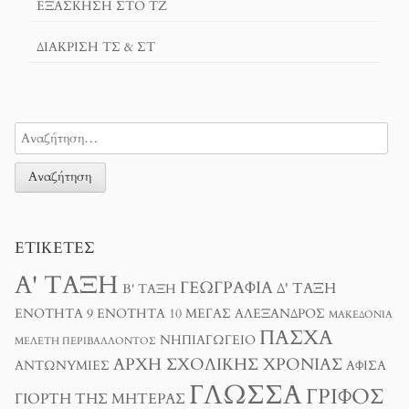
ΕΞΆΣΚΗΣΗ ΣΤΟ ΤΖ
ΔΙΆΚΡΙΣΗ ΤΣ & ΣΤ
ΕΤΙΚΈΤΕΣ
Α' ΤΆΞΗ
ΓΕΩΓΡΑΦΊΑ
Δ' ΤΆΞΗ
Β' ΤΆΞΗ
ΕΝΌΤΗΤΑ 9
ΕΝΌΤΗΤΑ 10
ΜΈΓΑΣ ΑΛΈΞΑΝΔΡΟΣ
ΜΑΚΕΔΟΝΊΑ
ΠΆΣΧΑ
ΝΗΠΙΑΓΩΓΕΊΟ
ΜΕΛΈΤΗ ΠΕΡΙΒΆΛΛΟΝΤΟΣ
ΑΡΧΉ ΣΧΟΛΙΚΉΣ ΧΡΟΝΙΆΣ
ΑΝΤΩΝΥΜΊΕΣ
ΑΦΊΣΑ
ΓΛΏΣΣΑ
ΓΡΊΦΟΣ
ΓΙΟΡΤΉ ΤΗΣ ΜΗΤΈΡΑΣ