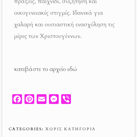
πράξεις, παιχνίδι, συζήτηση και
οικογενειακές στιγμές. Ιδανικά για
χαλαρή και ουσιαστική ενασχόληση τις
μέρες των Χριστουγέννων.
κατεβάστε το αρχείο εδώ
Fa
Pi
E
M
V
ce
nt
m
es
ib
b
er
ail
se
er
o
es
n
CATEGORIES:
ΧΩΡΊΣ ΚΑΤΗΓΟΡΊΑ