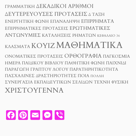
ΔΕΚΑΔΙΚΟΊ ΑΡΙΘΜΟΊ
ΓΡΑΜΜΑΤΙΚΉ
ΔΕΥΤΕΡΕΎΟΥΣΕΣ ΠΡΟΤΆΣΕΙΣ
Δ ΤΑΞΗ
ΕΠΙΡΡΉΜΑΤΑ
ΕΝΕΡΓΗΤΙΚΉ ΦΩΝΉ
ΕΠΑΝΆΛΗΨΗ
ΕΡΩΤΗΜΑΤΙΚΈΣ
ΕΠΙΡΡΗΜΑΤΙΚΈΣ ΠΡΟΤΆΣΕΙΣ
ΑΝΤΩΝΥΜΊΕΣ
ΚΑΤΑΛΉΞΕΙΣ ΡΗΜΆΤΩΝ
ΚΕΦΆΛΑΙΟ 36
ΜΑΘΗΜΑΤΙΚΆ
ΚΟΥΊΖ
ΚΛΆΣΜΑΤΑ
ΟΡΘΟΓΡΑΦΊΑ
ΟΝΟΜΑΤΙΚΈΣ ΠΡΟΤΆΣΕΙΣ
ΠΑΓΚΌΣΜΙΑ
ΗΜΈΡΑ ΠΑΙΔΙΚΟΎ ΒΙΒΛΊΟΥ
ΠΑΘΗΤΙΚΉ ΦΩΝΉ
ΠΑΙΧΝΊΔΙ
ΠΑΡΑΓΩΓΉ ΓΡΑΠΤΟΎ ΛΌΓΟΥ
ΠΑΡΑΤΗΡΗΤΙΚΌΤΗΤΑ
ΠΑΣΧΑΛΙΝΈΣ ΔΡΑΣΤΗΡΙΌΤΗΤΕΣ
ΠΟΙΑ
ΠΟΛΛΉ
ΣΥΝΕΡΓΑΣΊΑ ΕΚΠΑΙΔΕΥΤΙΚΏΝ ΣΕΛΊΔΩΝ
ΤΈΧΝΗ
ΦΥΣΙΚΉ
ΧΡΙΣΤΟΎΓΕΝΝΑ
F
PI
E
M
V
A
N
M
E
I
C
T
A
SS
B