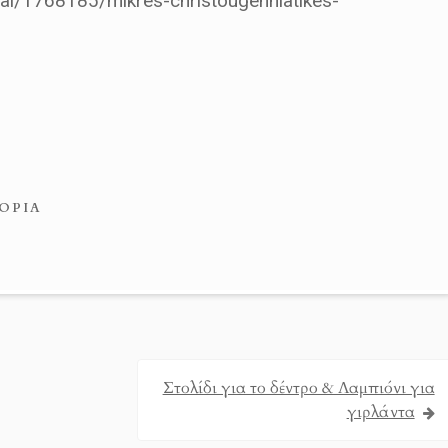
ial/1768185/mikres-christougenniatikes-
ΟΡΊΑ
Στολίδι για το δέντρο & Λαμπιόνι για
γιρλάντα