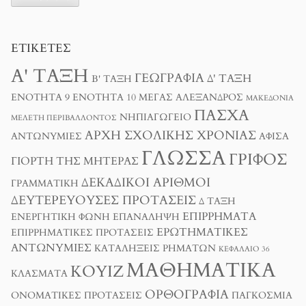
ΕΤΙΚΈΤΕΣ
Α' ΤΆΞΗ
ΓΕΩΓΡΑΦΊΑ
Δ' ΤΆΞΗ
Β' ΤΆΞΗ
ΕΝΌΤΗΤΑ 9
ΕΝΌΤΗΤΑ 10
ΜΈΓΑΣ ΑΛΈΞΑΝΔΡΟΣ
ΜΑΚΕΔΟΝΊΑ
ΠΆΣΧΑ
ΝΗΠΙΑΓΩΓΕΊΟ
ΜΕΛΈΤΗ ΠΕΡΙΒΆΛΛΟΝΤΟΣ
ΑΡΧΉ ΣΧΟΛΙΚΉΣ ΧΡΟΝΙΆΣ
ΑΝΤΩΝΥΜΊΕΣ
ΑΦΊΣΑ
ΓΛΏΣΣΑ
ΓΡΊΦΟΣ
ΓΙΟΡΤΉ ΤΗΣ ΜΗΤΈΡΑΣ
ΔΕΚΑΔΙΚΟΊ ΑΡΙΘΜΟΊ
ΓΡΑΜΜΑΤΙΚΉ
ΔΕΥΤΕΡΕΎΟΥΣΕΣ ΠΡΟΤΆΣΕΙΣ
Δ ΤΑΞΗ
ΕΠΙΡΡΉΜΑΤΑ
ΕΝΕΡΓΗΤΙΚΉ ΦΩΝΉ
ΕΠΑΝΆΛΗΨΗ
ΕΡΩΤΗΜΑΤΙΚΈΣ
ΕΠΙΡΡΗΜΑΤΙΚΈΣ ΠΡΟΤΆΣΕΙΣ
ΑΝΤΩΝΥΜΊΕΣ
ΚΑΤΑΛΉΞΕΙΣ ΡΗΜΆΤΩΝ
ΚΕΦΆΛΑΙΟ 36
ΜΑΘΗΜΑΤΙΚΆ
ΚΟΥΊΖ
ΚΛΆΣΜΑΤΑ
ΟΡΘΟΓΡΑΦΊΑ
ΟΝΟΜΑΤΙΚΈΣ ΠΡΟΤΆΣΕΙΣ
ΠΑΓΚΌΣΜΙΑ