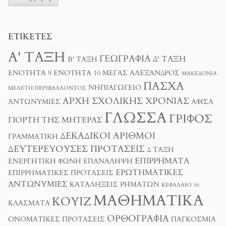
ΕΤΙΚΈΤΕΣ
Α' ΤΆΞΗ
ΓΕΩΓΡΑΦΊΑ
Δ' ΤΆΞΗ
Β' ΤΆΞΗ
ΕΝΌΤΗΤΑ 9
ΕΝΌΤΗΤΑ 10
ΜΈΓΑΣ ΑΛΈΞΑΝΔΡΟΣ
ΜΑΚΕΔΟΝΊΑ
ΠΆΣΧΑ
ΝΗΠΙΑΓΩΓΕΊΟ
ΜΕΛΈΤΗ ΠΕΡΙΒΆΛΛΟΝΤΟΣ
ΑΡΧΉ ΣΧΟΛΙΚΉΣ ΧΡΟΝΙΆΣ
ΑΝΤΩΝΥΜΊΕΣ
ΑΦΊΣΑ
ΓΛΏΣΣΑ
ΓΡΊΦΟΣ
ΓΙΟΡΤΉ ΤΗΣ ΜΗΤΈΡΑΣ
ΔΕΚΑΔΙΚΟΊ ΑΡΙΘΜΟΊ
ΓΡΑΜΜΑΤΙΚΉ
ΔΕΥΤΕΡΕΎΟΥΣΕΣ ΠΡΟΤΆΣΕΙΣ
Δ ΤΑΞΗ
ΕΠΙΡΡΉΜΑΤΑ
ΕΝΕΡΓΗΤΙΚΉ ΦΩΝΉ
ΕΠΑΝΆΛΗΨΗ
ΕΡΩΤΗΜΑΤΙΚΈΣ
ΕΠΙΡΡΗΜΑΤΙΚΈΣ ΠΡΟΤΆΣΕΙΣ
ΑΝΤΩΝΥΜΊΕΣ
ΚΑΤΑΛΉΞΕΙΣ ΡΗΜΆΤΩΝ
ΚΕΦΆΛΑΙΟ 36
ΜΑΘΗΜΑΤΙΚΆ
ΚΟΥΊΖ
ΚΛΆΣΜΑΤΑ
ΟΡΘΟΓΡΑΦΊΑ
ΟΝΟΜΑΤΙΚΈΣ ΠΡΟΤΆΣΕΙΣ
ΠΑΓΚΌΣΜΙΑ