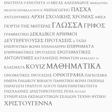
ΕΝΌΤΗΤΑ 9
ΕΝΌΤΗΤΑ 10
ΜΈΓΑΣ ΑΛΈΞΑΝΔΡΟΣ
ΜΑΚΕΔΟΝΊΑ
ΠΆΣΧΑ
ΝΗΠΙΑΓΩΓΕΊΟ
ΜΕΛΈΤΗ ΠΕΡΙΒΆΛΛΟΝΤΟΣ
ΑΡΧΉ ΣΧΟΛΙΚΉΣ ΧΡΟΝΙΆΣ
ΑΝΤΩΝΥΜΊΕΣ
ΑΦΊΣΑ
ΓΛΏΣΣΑ
ΓΡΊΦΟΣ
ΓΙΟΡΤΉ ΤΗΣ ΜΗΤΈΡΑΣ
ΔΕΚΑΔΙΚΟΊ ΑΡΙΘΜΟΊ
ΓΡΑΜΜΑΤΙΚΉ
ΔΕΥΤΕΡΕΎΟΥΣΕΣ ΠΡΟΤΆΣΕΙΣ
Δ ΤΑΞΗ
ΕΠΙΡΡΉΜΑΤΑ
ΕΝΕΡΓΗΤΙΚΉ ΦΩΝΉ
ΕΠΑΝΆΛΗΨΗ
ΕΡΩΤΗΜΑΤΙΚΈΣ
ΕΠΙΡΡΗΜΑΤΙΚΈΣ ΠΡΟΤΆΣΕΙΣ
ΑΝΤΩΝΥΜΊΕΣ
ΚΑΤΑΛΉΞΕΙΣ ΡΗΜΆΤΩΝ
ΚΕΦΆΛΑΙΟ 36
ΜΑΘΗΜΑΤΙΚΆ
ΚΟΥΊΖ
ΚΛΆΣΜΑΤΑ
ΟΡΘΟΓΡΑΦΊΑ
ΟΝΟΜΑΤΙΚΈΣ ΠΡΟΤΆΣΕΙΣ
ΠΑΓΚΌΣΜΙΑ
ΗΜΈΡΑ ΠΑΙΔΙΚΟΎ ΒΙΒΛΊΟΥ
ΠΑΘΗΤΙΚΉ ΦΩΝΉ
ΠΑΙΧΝΊΔΙ
ΠΑΡΑΓΩΓΉ ΓΡΑΠΤΟΎ ΛΌΓΟΥ
ΠΑΡΑΤΗΡΗΤΙΚΌΤΗΤΑ
ΠΑΣΧΑΛΙΝΈΣ ΔΡΑΣΤΗΡΙΌΤΗΤΕΣ
ΠΟΙΑ
ΠΟΛΛΉ
ΣΥΝΕΡΓΑΣΊΑ ΕΚΠΑΙΔΕΥΤΙΚΏΝ ΣΕΛΊΔΩΝ
ΤΈΧΝΗ
ΦΥΣΙΚΉ
ΧΡΙΣΤΟΎΓΕΝΝΑ