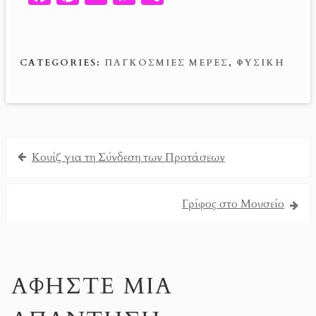
ce
nt
m
es
ib
b
er
ail
se
er
o
es
n
CATEGORIES:
ΠΑΓΚΟΣΜΙΕΣ ΜΕΡΕΣ
,
ΦΥΣΙΚΗ
o
t
g
k
er
Κουίζ για τη Σύνδεση των Προτάσεων
Γρίφος στο Μουσείο
ΑΦΉΣΤΕ ΜΙΑ