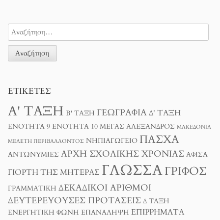
ΕΤΙΚΈΤΕΣ
Α' ΤΆΞΗ
ΓΕΩΓΡΑΦΊΑ
Δ' ΤΆΞΗ
Β' ΤΆΞΗ
ΕΝΌΤΗΤΑ 9
ΕΝΌΤΗΤΑ 10
ΜΈΓΑΣ ΑΛΈΞΑΝΔΡΟΣ
ΜΑΚΕΔΟΝΊΑ
ΠΆΣΧΑ
ΝΗΠΙΑΓΩΓΕΊΟ
ΜΕΛΈΤΗ ΠΕΡΙΒΆΛΛΟΝΤΟΣ
ΑΡΧΉ ΣΧΟΛΙΚΉΣ ΧΡΟΝΙΆΣ
ΑΝΤΩΝΥΜΊΕΣ
ΑΦΊΣΑ
ΓΛΏΣΣΑ
ΓΡΊΦΟΣ
ΓΙΟΡΤΉ ΤΗΣ ΜΗΤΈΡΑΣ
ΔΕΚΑΔΙΚΟΊ ΑΡΙΘΜΟΊ
ΓΡΑΜΜΑΤΙΚΉ
ΔΕΥΤΕΡΕΎΟΥΣΕΣ ΠΡΟΤΆΣΕΙΣ
Δ ΤΑΞΗ
ΕΠΙΡΡΉΜΑΤΑ
ΕΝΕΡΓΗΤΙΚΉ ΦΩΝΉ
ΕΠΑΝΆΛΗΨΗ