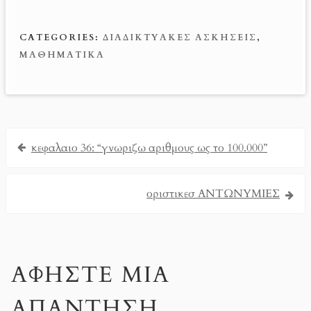
b
er
ail
se
er
o
es
n
CATEGORIES:
ΔΙΑΔΙΚΤΥΑΚΈΣ ΑΣΚΉΣΕΙΣ
,
o
t
g
ΜΑΘΗΜΑΤΙΚΆ
k
er
κεφαλαιο 36: “γνωριζω αριθμους ως το 100.000”
οριστικεσ ΑΝΤΩΝΥΜΙΕΣ
ΑΦΉΣΤΕ ΜΙΑ
ΑΠΆΝΤΗΣΗ