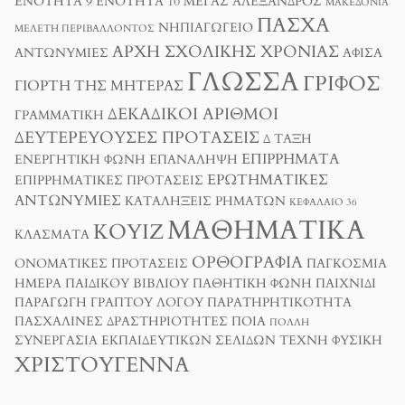
ΕΝΌΤΗΤΑ 9
ΕΝΌΤΗΤΑ 10
ΜΈΓΑΣ ΑΛΈΞΑΝΔΡΟΣ
ΜΑΚΕΔΟΝΊΑ
ΠΆΣΧΑ
ΝΗΠΙΑΓΩΓΕΊΟ
ΜΕΛΈΤΗ ΠΕΡΙΒΆΛΛΟΝΤΟΣ
ΑΡΧΉ ΣΧΟΛΙΚΉΣ ΧΡΟΝΙΆΣ
ΑΝΤΩΝΥΜΊΕΣ
ΑΦΊΣΑ
ΓΛΏΣΣΑ
ΓΡΊΦΟΣ
ΓΙΟΡΤΉ ΤΗΣ ΜΗΤΈΡΑΣ
ΔΕΚΑΔΙΚΟΊ ΑΡΙΘΜΟΊ
ΓΡΑΜΜΑΤΙΚΉ
ΔΕΥΤΕΡΕΎΟΥΣΕΣ ΠΡΟΤΆΣΕΙΣ
Δ ΤΑΞΗ
ΕΠΙΡΡΉΜΑΤΑ
ΕΝΕΡΓΗΤΙΚΉ ΦΩΝΉ
ΕΠΑΝΆΛΗΨΗ
ΕΡΩΤΗΜΑΤΙΚΈΣ
ΕΠΙΡΡΗΜΑΤΙΚΈΣ ΠΡΟΤΆΣΕΙΣ
ΑΝΤΩΝΥΜΊΕΣ
ΚΑΤΑΛΉΞΕΙΣ ΡΗΜΆΤΩΝ
ΚΕΦΆΛΑΙΟ 36
ΜΑΘΗΜΑΤΙΚΆ
ΚΟΥΊΖ
ΚΛΆΣΜΑΤΑ
ΟΡΘΟΓΡΑΦΊΑ
ΟΝΟΜΑΤΙΚΈΣ ΠΡΟΤΆΣΕΙΣ
ΠΑΓΚΌΣΜΙΑ
ΗΜΈΡΑ ΠΑΙΔΙΚΟΎ ΒΙΒΛΊΟΥ
ΠΑΘΗΤΙΚΉ ΦΩΝΉ
ΠΑΙΧΝΊΔΙ
ΠΑΡΑΓΩΓΉ ΓΡΑΠΤΟΎ ΛΌΓΟΥ
ΠΑΡΑΤΗΡΗΤΙΚΌΤΗΤΑ
ΠΑΣΧΑΛΙΝΈΣ ΔΡΑΣΤΗΡΙΌΤΗΤΕΣ
ΠΟΙΑ
ΠΟΛΛΉ
ΣΥΝΕΡΓΑΣΊΑ ΕΚΠΑΙΔΕΥΤΙΚΏΝ ΣΕΛΊΔΩΝ
ΤΈΧΝΗ
ΦΥΣΙΚΉ
ΧΡΙΣΤΟΎΓΕΝΝΑ