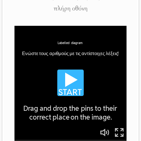
πλήρη οθόνη