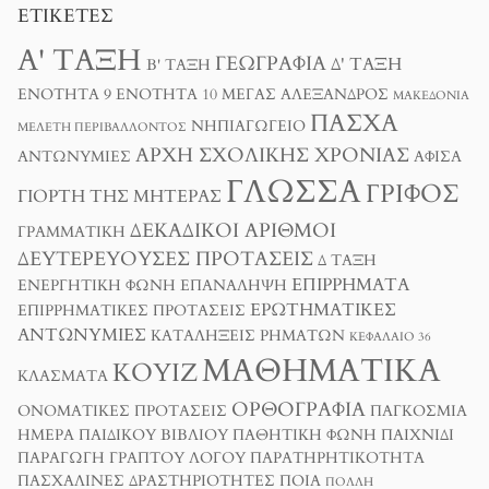
ΕΤΙΚΈΤΕΣ
Α' ΤΆΞΗ
ΓΕΩΓΡΑΦΊΑ
Δ' ΤΆΞΗ
Β' ΤΆΞΗ
ΕΝΌΤΗΤΑ 9
ΕΝΌΤΗΤΑ 10
ΜΈΓΑΣ ΑΛΈΞΑΝΔΡΟΣ
ΜΑΚΕΔΟΝΊΑ
ΠΆΣΧΑ
ΝΗΠΙΑΓΩΓΕΊΟ
ΜΕΛΈΤΗ ΠΕΡΙΒΆΛΛΟΝΤΟΣ
ΑΡΧΉ ΣΧΟΛΙΚΉΣ ΧΡΟΝΙΆΣ
ΑΝΤΩΝΥΜΊΕΣ
ΑΦΊΣΑ
ΓΛΏΣΣΑ
ΓΡΊΦΟΣ
ΓΙΟΡΤΉ ΤΗΣ ΜΗΤΈΡΑΣ
ΔΕΚΑΔΙΚΟΊ ΑΡΙΘΜΟΊ
ΓΡΑΜΜΑΤΙΚΉ
ΔΕΥΤΕΡΕΎΟΥΣΕΣ ΠΡΟΤΆΣΕΙΣ
Δ ΤΑΞΗ
ΕΠΙΡΡΉΜΑΤΑ
ΕΝΕΡΓΗΤΙΚΉ ΦΩΝΉ
ΕΠΑΝΆΛΗΨΗ
ΕΡΩΤΗΜΑΤΙΚΈΣ
ΕΠΙΡΡΗΜΑΤΙΚΈΣ ΠΡΟΤΆΣΕΙΣ
ΑΝΤΩΝΥΜΊΕΣ
ΚΑΤΑΛΉΞΕΙΣ ΡΗΜΆΤΩΝ
ΚΕΦΆΛΑΙΟ 36
ΜΑΘΗΜΑΤΙΚΆ
ΚΟΥΊΖ
ΚΛΆΣΜΑΤΑ
ΟΡΘΟΓΡΑΦΊΑ
ΟΝΟΜΑΤΙΚΈΣ ΠΡΟΤΆΣΕΙΣ
ΠΑΓΚΌΣΜΙΑ
ΗΜΈΡΑ ΠΑΙΔΙΚΟΎ ΒΙΒΛΊΟΥ
ΠΑΘΗΤΙΚΉ ΦΩΝΉ
ΠΑΙΧΝΊΔΙ
ΠΑΡΑΓΩΓΉ ΓΡΑΠΤΟΎ ΛΌΓΟΥ
ΠΑΡΑΤΗΡΗΤΙΚΌΤΗΤΑ
ΠΑΣΧΑΛΙΝΈΣ ΔΡΑΣΤΗΡΙΌΤΗΤΕΣ
ΠΟΙΑ
ΠΟΛΛΉ