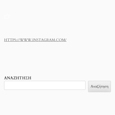
HTTPS://WWW.INSTAGRAM.COM/
ΑΝΑΖΉΤΗΣΗ
Αναζήτηση