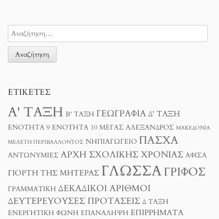
ΕΤΙΚΈΤΕΣ
Α' ΤΆΞΗ
ΓΕΩΓΡΑΦΊΑ
Δ' ΤΆΞΗ
Β' ΤΆΞΗ
ΕΝΌΤΗΤΑ 9
ΕΝΌΤΗΤΑ 10
ΜΈΓΑΣ ΑΛΈΞΑΝΔΡΟΣ
ΜΑΚΕΔΟΝΊΑ
ΠΆΣΧΑ
ΝΗΠΙΑΓΩΓΕΊΟ
ΜΕΛΈΤΗ ΠΕΡΙΒΆΛΛΟΝΤΟΣ
ΑΡΧΉ ΣΧΟΛΙΚΉΣ ΧΡΟΝΙΆΣ
ΑΝΤΩΝΥΜΊΕΣ
ΑΦΊΣΑ
ΓΛΏΣΣΑ
ΓΡΊΦΟΣ
ΓΙΟΡΤΉ ΤΗΣ ΜΗΤΈΡΑΣ
ΔΕΚΑΔΙΚΟΊ ΑΡΙΘΜΟΊ
ΓΡΑΜΜΑΤΙΚΉ
ΔΕΥΤΕΡΕΎΟΥΣΕΣ ΠΡΟΤΆΣΕΙΣ
Δ ΤΑΞΗ
ΕΠΙΡΡΉΜΑΤΑ
ΕΝΕΡΓΗΤΙΚΉ ΦΩΝΉ
ΕΠΑΝΆΛΗΨΗ