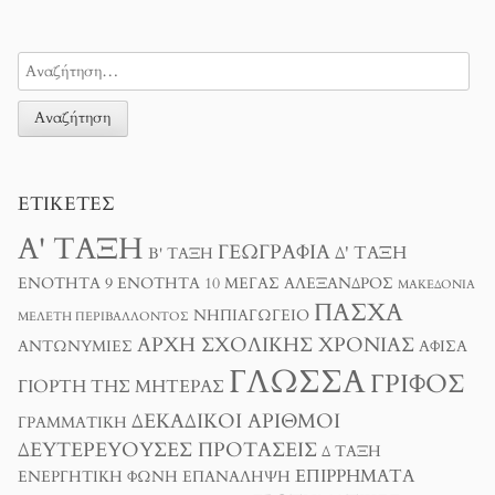
ΕΤΙΚΈΤΕΣ
Α' ΤΆΞΗ
ΓΕΩΓΡΑΦΊΑ
Δ' ΤΆΞΗ
Β' ΤΆΞΗ
ΕΝΌΤΗΤΑ 9
ΕΝΌΤΗΤΑ 10
ΜΈΓΑΣ ΑΛΈΞΑΝΔΡΟΣ
ΜΑΚΕΔΟΝΊΑ
ΠΆΣΧΑ
ΝΗΠΙΑΓΩΓΕΊΟ
ΜΕΛΈΤΗ ΠΕΡΙΒΆΛΛΟΝΤΟΣ
ΑΡΧΉ ΣΧΟΛΙΚΉΣ ΧΡΟΝΙΆΣ
ΑΝΤΩΝΥΜΊΕΣ
ΑΦΊΣΑ
ΓΛΏΣΣΑ
ΓΡΊΦΟΣ
ΓΙΟΡΤΉ ΤΗΣ ΜΗΤΈΡΑΣ
ΔΕΚΑΔΙΚΟΊ ΑΡΙΘΜΟΊ
ΓΡΑΜΜΑΤΙΚΉ
ΔΕΥΤΕΡΕΎΟΥΣΕΣ ΠΡΟΤΆΣΕΙΣ
Δ ΤΑΞΗ
ΕΠΙΡΡΉΜΑΤΑ
ΕΝΕΡΓΗΤΙΚΉ ΦΩΝΉ
ΕΠΑΝΆΛΗΨΗ