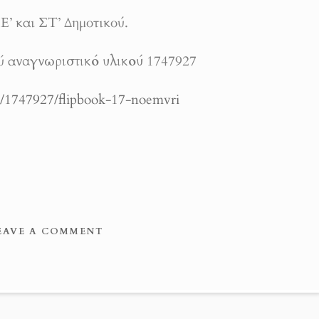
 Ε’ και ΣΤ’ Δημοτικού.
ύ α
ναγνωριστικό υλικού
1747927
al/1747927/flipbook-17-noemvri
EAVE A COMMENT