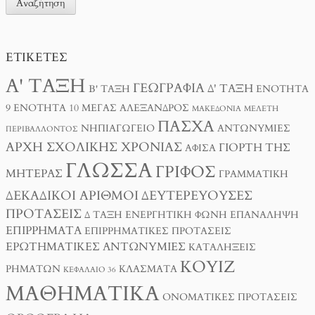
ΕΤΙΚΈΤΕΣ
Α' ΤΆΞΗ
ΓΕΩΓΡΑΦΊΑ
Δ' ΤΆΞΗ
Β' ΤΆΞΗ
ΕΝΌΤΗΤΑ
9
ΕΝΌΤΗΤΑ 10
ΜΈΓΑΣ ΑΛΈΞΑΝΔΡΟΣ
ΜΑΚΕΔΟΝΊΑ
ΜΕΛΈΤΗ
ΠΆΣΧΑ
ΝΗΠΙΑΓΩΓΕΊΟ
ΑΝΤΩΝΥΜΊΕΣ
ΠΕΡΙΒΆΛΛΟΝΤΟΣ
ΑΡΧΉ ΣΧΟΛΙΚΉΣ ΧΡΟΝΙΆΣ
ΓΙΟΡΤΉ ΤΗΣ
ΑΦΊΣΑ
ΓΛΏΣΣΑ
ΓΡΊΦΟΣ
ΜΗΤΈΡΑΣ
ΓΡΑΜΜΑΤΙΚΉ
ΔΕΚΑΔΙΚΟΊ ΑΡΙΘΜΟΊ
ΔΕΥΤΕΡΕΎΟΥΣΕΣ
ΠΡΟΤΆΣΕΙΣ
Δ ΤΑΞΗ
ΕΝΕΡΓΗΤΙΚΉ ΦΩΝΉ
ΕΠΑΝΆΛΗΨΗ
ΕΠΙΡΡΉΜΑΤΑ
ΕΠΙΡΡΗΜΑΤΙΚΈΣ ΠΡΟΤΆΣΕΙΣ
ΕΡΩΤΗΜΑΤΙΚΈΣ ΑΝΤΩΝΥΜΊΕΣ
ΚΑΤΑΛΉΞΕΙΣ
ΚΟΥΊΖ
ΡΗΜΆΤΩΝ
ΚΛΆΣΜΑΤΑ
ΚΕΦΆΛΑΙΟ 36
ΜΑΘΗΜΑΤΙΚΆ
ΟΝΟΜΑΤΙΚΈΣ ΠΡΟΤΆΣΕΙΣ