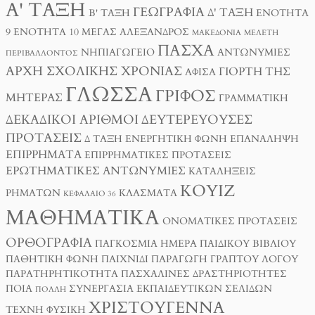
Α' ΤΆΞΗ
ΓΕΩΓΡΑΦΊΑ
Δ' ΤΆΞΗ
Β' ΤΆΞΗ
ΕΝΌΤΗΤΑ
9
ΕΝΌΤΗΤΑ 10
ΜΈΓΑΣ ΑΛΈΞΑΝΔΡΟΣ
ΜΑΚΕΔΟΝΊΑ
ΜΕΛΈΤΗ
ΠΆΣΧΑ
ΝΗΠΙΑΓΩΓΕΊΟ
ΑΝΤΩΝΥΜΊΕΣ
ΠΕΡΙΒΆΛΛΟΝΤΟΣ
ΑΡΧΉ ΣΧΟΛΙΚΉΣ ΧΡΟΝΙΆΣ
ΓΙΟΡΤΉ ΤΗΣ
ΑΦΊΣΑ
ΓΛΏΣΣΑ
ΓΡΊΦΟΣ
ΜΗΤΈΡΑΣ
ΓΡΑΜΜΑΤΙΚΉ
ΔΕΚΑΔΙΚΟΊ ΑΡΙΘΜΟΊ
ΔΕΥΤΕΡΕΎΟΥΣΕΣ
ΠΡΟΤΆΣΕΙΣ
Δ ΤΑΞΗ
ΕΝΕΡΓΗΤΙΚΉ ΦΩΝΉ
ΕΠΑΝΆΛΗΨΗ
ΕΠΙΡΡΉΜΑΤΑ
ΕΠΙΡΡΗΜΑΤΙΚΈΣ ΠΡΟΤΆΣΕΙΣ
ΕΡΩΤΗΜΑΤΙΚΈΣ ΑΝΤΩΝΥΜΊΕΣ
ΚΑΤΑΛΉΞΕΙΣ
ΚΟΥΊΖ
ΡΗΜΆΤΩΝ
ΚΛΆΣΜΑΤΑ
ΚΕΦΆΛΑΙΟ 36
ΜΑΘΗΜΑΤΙΚΆ
ΟΝΟΜΑΤΙΚΈΣ ΠΡΟΤΆΣΕΙΣ
ΟΡΘΟΓΡΑΦΊΑ
ΠΑΓΚΌΣΜΙΑ ΗΜΈΡΑ ΠΑΙΔΙΚΟΎ ΒΙΒΛΊΟΥ
ΠΑΘΗΤΙΚΉ ΦΩΝΉ
ΠΑΙΧΝΊΔΙ
ΠΑΡΑΓΩΓΉ ΓΡΑΠΤΟΎ ΛΌΓΟΥ
ΠΑΡΑΤΗΡΗΤΙΚΌΤΗΤΑ
ΠΑΣΧΑΛΙΝΈΣ ΔΡΑΣΤΗΡΙΌΤΗΤΕΣ
ΠΟΙΑ
ΣΥΝΕΡΓΑΣΊΑ ΕΚΠΑΙΔΕΥΤΙΚΏΝ ΣΕΛΊΔΩΝ
ΠΟΛΛΉ
ΧΡΙΣΤΟΎΓΕΝΝΑ
ΤΈΧΝΗ
ΦΥΣΙΚΉ