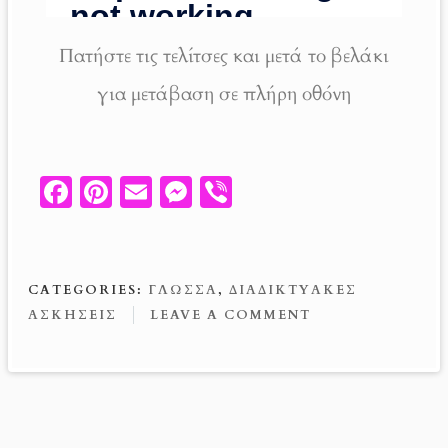
Πατήστε τις τελίτσες και μετά το βελάκι
για μετάβαση σε πλήρη οθόνη
Fa
Pi
E
M
V
ce
nt
m
es
ib
b
er
ail
se
er
o
es
n
CATEGORIES:
ΓΛΏΣΣΑ
,
ΔΙΑΔΙΚΤΥΑΚΈΣ
o
t
g
ΑΣΚΉΣΕΙΣ
LEAVE A COMMENT
k
er