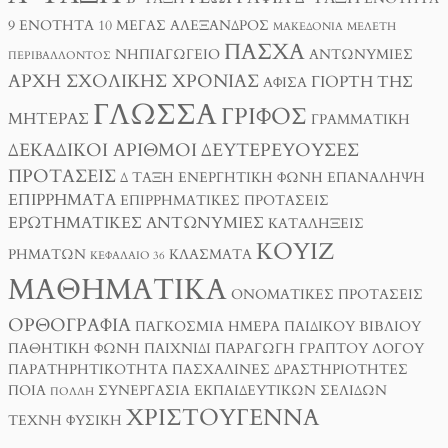
9
ΕΝΌΤΗΤΑ 10
ΜΈΓΑΣ ΑΛΈΞΑΝΔΡΟΣ
ΜΑΚΕΔΟΝΊΑ
ΜΕΛΈΤΗ
ΠΆΣΧΑ
ΝΗΠΙΑΓΩΓΕΊΟ
ΑΝΤΩΝΥΜΊΕΣ
ΠΕΡΙΒΆΛΛΟΝΤΟΣ
ΑΡΧΉ ΣΧΟΛΙΚΉΣ ΧΡΟΝΙΆΣ
ΓΙΟΡΤΉ ΤΗΣ
ΑΦΊΣΑ
ΓΛΏΣΣΑ
ΓΡΊΦΟΣ
ΜΗΤΈΡΑΣ
ΓΡΑΜΜΑΤΙΚΉ
ΔΕΚΑΔΙΚΟΊ ΑΡΙΘΜΟΊ
ΔΕΥΤΕΡΕΎΟΥΣΕΣ
ΠΡΟΤΆΣΕΙΣ
Δ ΤΑΞΗ
ΕΝΕΡΓΗΤΙΚΉ ΦΩΝΉ
ΕΠΑΝΆΛΗΨΗ
ΕΠΙΡΡΉΜΑΤΑ
ΕΠΙΡΡΗΜΑΤΙΚΈΣ ΠΡΟΤΆΣΕΙΣ
ΕΡΩΤΗΜΑΤΙΚΈΣ ΑΝΤΩΝΥΜΊΕΣ
ΚΑΤΑΛΉΞΕΙΣ
ΚΟΥΊΖ
ΡΗΜΆΤΩΝ
ΚΛΆΣΜΑΤΑ
ΚΕΦΆΛΑΙΟ 36
ΜΑΘΗΜΑΤΙΚΆ
ΟΝΟΜΑΤΙΚΈΣ ΠΡΟΤΆΣΕΙΣ
ΟΡΘΟΓΡΑΦΊΑ
ΠΑΓΚΌΣΜΙΑ ΗΜΈΡΑ ΠΑΙΔΙΚΟΎ ΒΙΒΛΊΟΥ
ΠΑΘΗΤΙΚΉ ΦΩΝΉ
ΠΑΙΧΝΊΔΙ
ΠΑΡΑΓΩΓΉ ΓΡΑΠΤΟΎ ΛΌΓΟΥ
ΠΑΡΑΤΗΡΗΤΙΚΌΤΗΤΑ
ΠΑΣΧΑΛΙΝΈΣ ΔΡΑΣΤΗΡΙΌΤΗΤΕΣ
ΠΟΙΑ
ΣΥΝΕΡΓΑΣΊΑ ΕΚΠΑΙΔΕΥΤΙΚΏΝ ΣΕΛΊΔΩΝ
ΠΟΛΛΉ
ΧΡΙΣΤΟΎΓΕΝΝΑ
ΤΈΧΝΗ
ΦΥΣΙΚΉ