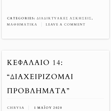
ce
nt
m
es
ib
b
er
ail
se
er
o
es
n
CATEGORIES:
ΔΙΑΔΙΚΤΥΑΚΈΣ ΑΣΚΉΣΕΙΣ
,
o
t
g
ΜΑΘΗΜΑΤΙΚΆ
LEAVE A COMMENT
k
er
ΚΕΦΑΛΑΙΟ 14:
“ΔΙΑΧΕΙΡΙΖΟΜΑΙ
ΠΡΟΒΛΗΜΑΤΑ”
CHRYSA
1 ΜΑΪ́ΟΥ 2020