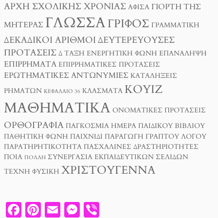
ΑΡΧΉ ΣΧΟΛΙΚΉΣ ΧΡΟΝΙΆΣ
ΓΙΟΡΤΉ ΤΗΣ
ΑΦΊΣΑ
ΓΛΏΣΣΑ
ΓΡΊΦΟΣ
ΜΗΤΈΡΑΣ
ΓΡΑΜΜΑΤΙΚΉ
ΔΕΚΑΔΙΚΟΊ ΑΡΙΘΜΟΊ
ΔΕΥΤΕΡΕΎΟΥΣΕΣ
ΠΡΟΤΆΣΕΙΣ
Δ ΤΑΞΗ
ΕΝΕΡΓΗΤΙΚΉ ΦΩΝΉ
ΕΠΑΝΆΛΗΨΗ
ΕΠΙΡΡΉΜΑΤΑ
ΕΠΙΡΡΗΜΑΤΙΚΈΣ ΠΡΟΤΆΣΕΙΣ
ΕΡΩΤΗΜΑΤΙΚΈΣ ΑΝΤΩΝΥΜΊΕΣ
ΚΑΤΑΛΉΞΕΙΣ
ΚΟΥΊΖ
ΡΗΜΆΤΩΝ
ΚΛΆΣΜΑΤΑ
ΚΕΦΆΛΑΙΟ 36
ΜΑΘΗΜΑΤΙΚΆ
ΟΝΟΜΑΤΙΚΈΣ ΠΡΟΤΆΣΕΙΣ
ΟΡΘΟΓΡΑΦΊΑ
ΠΑΓΚΌΣΜΙΑ ΗΜΈΡΑ ΠΑΙΔΙΚΟΎ ΒΙΒΛΊΟΥ
ΠΑΘΗΤΙΚΉ ΦΩΝΉ
ΠΑΙΧΝΊΔΙ
ΠΑΡΑΓΩΓΉ ΓΡΑΠΤΟΎ ΛΌΓΟΥ
ΠΑΡΑΤΗΡΗΤΙΚΌΤΗΤΑ
ΠΑΣΧΑΛΙΝΈΣ ΔΡΑΣΤΗΡΙΌΤΗΤΕΣ
ΠΟΙΑ
ΣΥΝΕΡΓΑΣΊΑ ΕΚΠΑΙΔΕΥΤΙΚΏΝ ΣΕΛΊΔΩΝ
ΠΟΛΛΉ
ΧΡΙΣΤΟΎΓΕΝΝΑ
ΤΈΧΝΗ
ΦΥΣΙΚΉ
F
PI
E
M
V