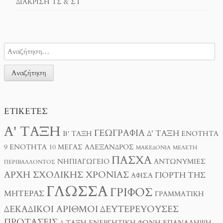
ΔΙΆΚΡΙΣΗ ΤΣ & ΣΤ
ΕΤΙΚΈΤΕΣ
Α' ΤΆΞΗ
ΓΕΩΓΡΑΦΊΑ
Δ' ΤΆΞΗ
Β' ΤΆΞΗ
ΕΝΌΤΗΤΑ
9
ΕΝΌΤΗΤΑ 10
ΜΈΓΑΣ ΑΛΈΞΑΝΔΡΟΣ
ΜΑΚΕΔΟΝΊΑ
ΜΕΛΈΤΗ
ΠΆΣΧΑ
ΝΗΠΙΑΓΩΓΕΊΟ
ΑΝΤΩΝΥΜΊΕΣ
ΠΕΡΙΒΆΛΛΟΝΤΟΣ
ΑΡΧΉ ΣΧΟΛΙΚΉΣ ΧΡΟΝΙΆΣ
ΓΙΟΡΤΉ ΤΗΣ
ΑΦΊΣΑ
ΓΛΏΣΣΑ
ΓΡΊΦΟΣ
ΜΗΤΈΡΑΣ
ΓΡΑΜΜΑΤΙΚΉ
ΔΕΚΑΔΙΚΟΊ ΑΡΙΘΜΟΊ
ΔΕΥΤΕΡΕΎΟΥΣΕΣ
ΠΡΟΤΆΣΕΙΣ