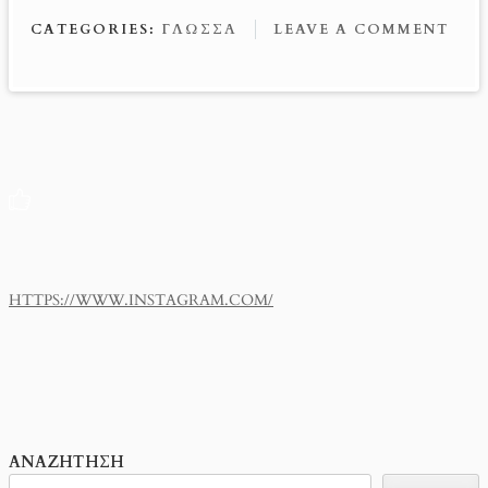
o
es
n
CATEGORIES:
ΓΛΏΣΣΑ
LEAVE A COMMENT
o
t
g
k
er
HTTPS://WWW.INSTAGRAM.COM/
ΑΝΑΖΉΤΗΣΗ