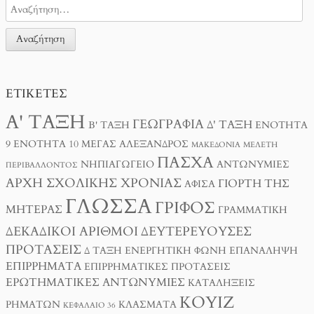
ΕΤΙΚΈΤΕΣ
Α' ΤΆΞΗ
ΓΕΩΓΡΑΦΊΑ
Δ' ΤΆΞΗ
Β' ΤΆΞΗ
ΕΝΌΤΗΤΑ
9
ΕΝΌΤΗΤΑ 10
ΜΈΓΑΣ ΑΛΈΞΑΝΔΡΟΣ
ΜΑΚΕΔΟΝΊΑ
ΜΕΛΈΤΗ
ΠΆΣΧΑ
ΝΗΠΙΑΓΩΓΕΊΟ
ΑΝΤΩΝΥΜΊΕΣ
ΠΕΡΙΒΆΛΛΟΝΤΟΣ
ΑΡΧΉ ΣΧΟΛΙΚΉΣ ΧΡΟΝΙΆΣ
ΓΙΟΡΤΉ ΤΗΣ
ΑΦΊΣΑ
ΓΛΏΣΣΑ
ΓΡΊΦΟΣ
ΜΗΤΈΡΑΣ
ΓΡΑΜΜΑΤΙΚΉ
ΔΕΚΑΔΙΚΟΊ ΑΡΙΘΜΟΊ
ΔΕΥΤΕΡΕΎΟΥΣΕΣ
ΠΡΟΤΆΣΕΙΣ
Δ ΤΑΞΗ
ΕΝΕΡΓΗΤΙΚΉ ΦΩΝΉ
ΕΠΑΝΆΛΗΨΗ
ΕΠΙΡΡΉΜΑΤΑ
ΕΠΙΡΡΗΜΑΤΙΚΈΣ ΠΡΟΤΆΣΕΙΣ
ΕΡΩΤΗΜΑΤΙΚΈΣ ΑΝΤΩΝΥΜΊΕΣ
ΚΑΤΑΛΉΞΕΙΣ
ΚΟΥΊΖ
ΡΗΜΆΤΩΝ
ΚΛΆΣΜΑΤΑ
ΚΕΦΆΛΑΙΟ 36