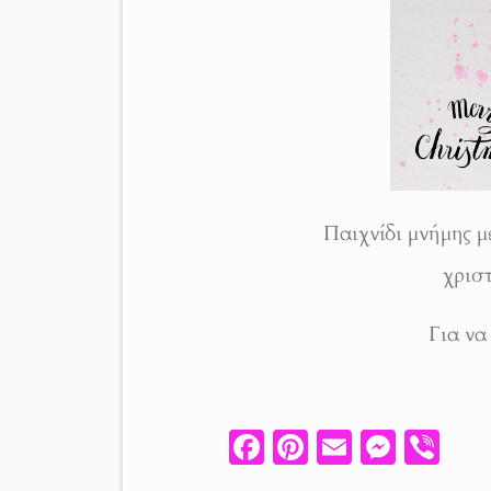
Παιχνίδι μνήμης μ
χρισ
Για να
Fa
Pi
E
M
V
ce
nt
m
es
ib