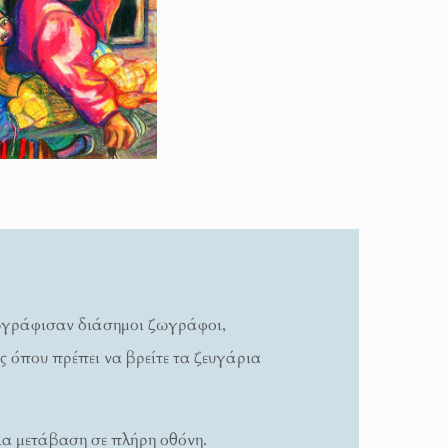
ωγράφισαν διάσημοι ζωγράφοι,
ης όπου πρέπει να βρείτε τα ζευγάρια
ια μετάβαση σε πλήρη οθόνη.