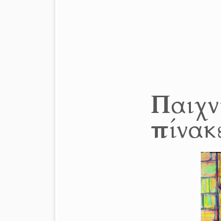
Παιχν
πίνακ