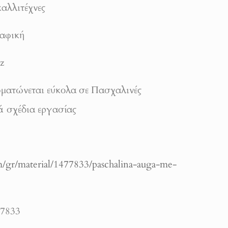
καλλιτέχνες
ραφική
z
ματώνεται εύκολα σε Πασχαλινές
ά σχέδια εργασίας
om/gr/material/1477833/paschalina-auga-me-
77833