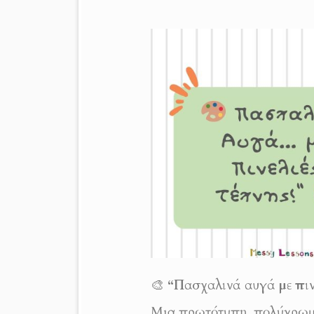
🎨
“Πασχαλινά αυγά με πινε
Μια πρωτότυπη, πολύχρωμη