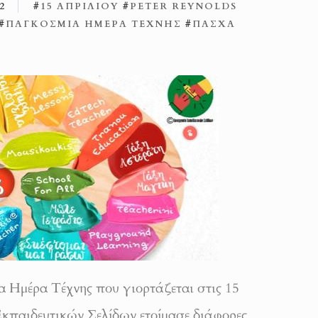
2
#
15 ΑΠΡΙΛΊΟΥ
#
PETER REYNOLDS
#
ΠΑΓΚΌΣΜΙΑ ΗΜΈΡΑ ΤΈΧΝΗΣ
#
ΠΆΣΧΑ
 Ημέρα Τέχνης που γιορτάζεται στις 15
κπαιδευτικών Σελίδων ετοίμασε διάφορες