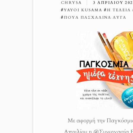
CHRYSA
3 ΑΠΡΙΛΊΟΥ 202
#
YAYOI KUSAMA
#
Η ΤΕΛΕΊΑ
#
ΠΟΥΆ ΠΑΣΧΑΛΙΝΆ ΑΥΓΆ
Με αφορμή την Παγκόσμια
Απριλίου η
@
Συνεργασία Ε