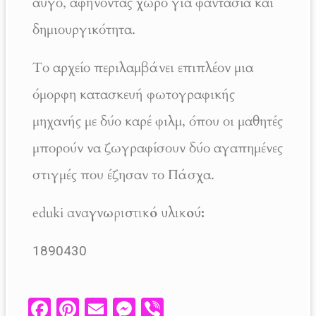
αυγό, αφήνοντας χώρο για φαντασία και
δημιουργικότητα.
Το αρχείο περιλαμβάνει επιπλέον μια
όμορφη κατασκευή φωτογραφικής
μηχανής με δύο καρέ φιλμ, όπου οι μαθητές
μπορούν να ζωγραφίσουν δύο αγαπημένες
στιγμές που έζησαν το Πάσχα.
eduki
αναγνωριστικό υλικού:
1890430
Fa
Pi
E
M
V