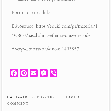
Βρείτε το στο eduki
Σύνδεσμος:
https://eduki.com/gr/material/1
493857/paschalina-ethima-quiz-qr-code
Αναγνωριστικό υλικού: 1493857
Fa
Pi
E
M
V
ce
nt
m
es
ib
b
er
ail
se
er
o
es
n
CATEGORIES:
ΓΙΟΡΤΈΣ
LEAVE A
o
t
g
COMMENT