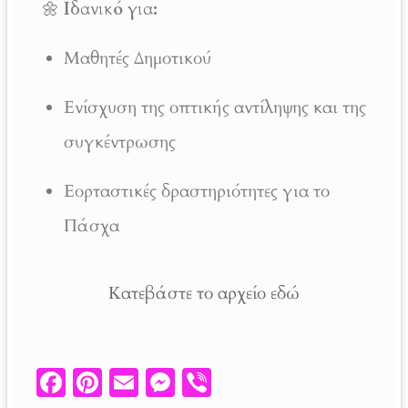
🌼
Ιδανικό για:
Μαθητές Δημοτικού
Ενίσχυση της οπτικής αντίληψης και της
συγκέντρωσης
Εορταστικές δραστηριότητες για το
Πάσχα
Κατεβάστε το αρχείο εδώ
Fa
Pi
E
M
V