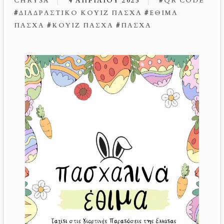
CHRYSA
4 ΑΠΡΙΛΊΟΥ 2025
#
QR CODE
#
ΔΙΑΔΡΑΣΤΙΚΌ ΚΟΥΊΖ ΠΆΣΧΑ
#
ΈΘΙΜΑ
ΠΆΣΧΑ
#
ΚΟΥΊΖ ΠΆΣΧΑ
#
ΠΆΣΧΑ