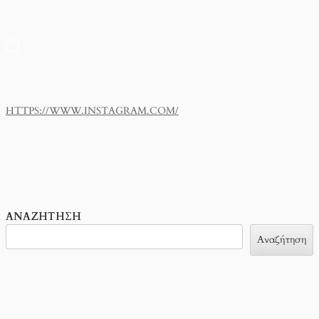
HTTPS://WWW.INSTAGRAM.COM/
ΑΝΑΖΉΤΗΣΗ
Αναζήτηση