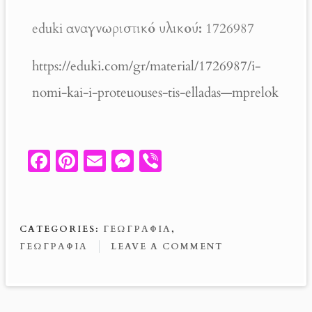
eduki α
ναγνωριστικό υλικού:
1726987
https://eduki.com/gr/material/1726987/i-
nomi-kai-i-proteuouses-tis-elladas—mprelok
Fa
Pi
E
M
V
ce
nt
m
es
ib
b
er
ail
se
er
o
es
n
CATEGORIES:
ΓΕΩΓΡΑΦΊΑ
,
o
t
g
ΓΕΩΓΡΑΦΙΑ
LEAVE A COMMENT
k
er