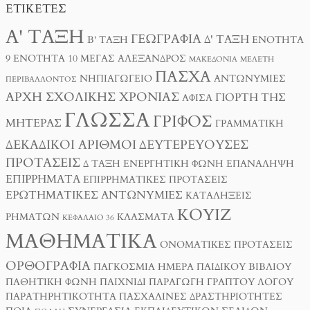
ΕΤΙΚΈΤΕΣ
Α' ΤΆΞΗ
ΓΕΩΓΡΑΦΊΑ
Δ' ΤΆΞΗ
Β' ΤΆΞΗ
ΕΝΌΤΗΤΑ
9
ΕΝΌΤΗΤΑ 10
ΜΈΓΑΣ ΑΛΈΞΑΝΔΡΟΣ
ΜΑΚΕΔΟΝΊΑ
ΜΕΛΈΤΗ
ΠΆΣΧΑ
ΝΗΠΙΑΓΩΓΕΊΟ
ΑΝΤΩΝΥΜΊΕΣ
ΠΕΡΙΒΆΛΛΟΝΤΟΣ
ΑΡΧΉ ΣΧΟΛΙΚΉΣ ΧΡΟΝΙΆΣ
ΓΙΟΡΤΉ ΤΗΣ
ΑΦΊΣΑ
ΓΛΏΣΣΑ
ΓΡΊΦΟΣ
ΜΗΤΈΡΑΣ
ΓΡΑΜΜΑΤΙΚΉ
ΔΕΚΑΔΙΚΟΊ ΑΡΙΘΜΟΊ
ΔΕΥΤΕΡΕΎΟΥΣΕΣ
ΠΡΟΤΆΣΕΙΣ
Δ ΤΑΞΗ
ΕΝΕΡΓΗΤΙΚΉ ΦΩΝΉ
ΕΠΑΝΆΛΗΨΗ
ΕΠΙΡΡΉΜΑΤΑ
ΕΠΙΡΡΗΜΑΤΙΚΈΣ ΠΡΟΤΆΣΕΙΣ
ΕΡΩΤΗΜΑΤΙΚΈΣ ΑΝΤΩΝΥΜΊΕΣ
ΚΑΤΑΛΉΞΕΙΣ
ΚΟΥΊΖ
ΡΗΜΆΤΩΝ
ΚΛΆΣΜΑΤΑ
ΚΕΦΆΛΑΙΟ 36
ΜΑΘΗΜΑΤΙΚΆ
ΟΝΟΜΑΤΙΚΈΣ ΠΡΟΤΆΣΕΙΣ
ΟΡΘΟΓΡΑΦΊΑ
ΠΑΓΚΌΣΜΙΑ ΗΜΈΡΑ ΠΑΙΔΙΚΟΎ ΒΙΒΛΊΟΥ
ΠΑΘΗΤΙΚΉ ΦΩΝΉ
ΠΑΙΧΝΊΔΙ
ΠΑΡΑΓΩΓΉ ΓΡΑΠΤΟΎ ΛΌΓΟΥ
ΠΑΡΑΤΗΡΗΤΙΚΌΤΗΤΑ
ΠΑΣΧΑΛΙΝΈΣ ΔΡΑΣΤΗΡΙΌΤΗΤΕΣ