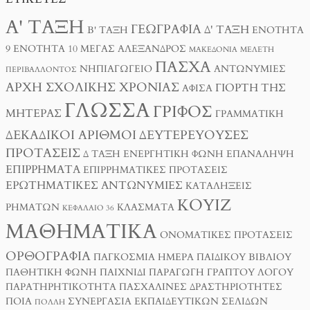
Α' ΤΆΞΗ
ΓΕΩΓΡΑΦΊΑ
Δ' ΤΆΞΗ
Β' ΤΆΞΗ
ΕΝΌΤΗΤΑ
9
ΕΝΌΤΗΤΑ 10
ΜΈΓΑΣ ΑΛΈΞΑΝΔΡΟΣ
ΜΑΚΕΔΟΝΊΑ
ΜΕΛΈΤΗ
ΠΆΣΧΑ
ΝΗΠΙΑΓΩΓΕΊΟ
ΑΝΤΩΝΥΜΊΕΣ
ΠΕΡΙΒΆΛΛΟΝΤΟΣ
ΑΡΧΉ ΣΧΟΛΙΚΉΣ ΧΡΟΝΙΆΣ
ΓΙΟΡΤΉ ΤΗΣ
ΑΦΊΣΑ
ΓΛΏΣΣΑ
ΓΡΊΦΟΣ
ΜΗΤΈΡΑΣ
ΓΡΑΜΜΑΤΙΚΉ
ΔΕΚΑΔΙΚΟΊ ΑΡΙΘΜΟΊ
ΔΕΥΤΕΡΕΎΟΥΣΕΣ
ΠΡΟΤΆΣΕΙΣ
Δ ΤΑΞΗ
ΕΝΕΡΓΗΤΙΚΉ ΦΩΝΉ
ΕΠΑΝΆΛΗΨΗ
ΕΠΙΡΡΉΜΑΤΑ
ΕΠΙΡΡΗΜΑΤΙΚΈΣ ΠΡΟΤΆΣΕΙΣ
ΕΡΩΤΗΜΑΤΙΚΈΣ ΑΝΤΩΝΥΜΊΕΣ
ΚΑΤΑΛΉΞΕΙΣ
ΚΟΥΊΖ
ΡΗΜΆΤΩΝ
ΚΛΆΣΜΑΤΑ
ΚΕΦΆΛΑΙΟ 36
ΜΑΘΗΜΑΤΙΚΆ
ΟΝΟΜΑΤΙΚΈΣ ΠΡΟΤΆΣΕΙΣ
ΟΡΘΟΓΡΑΦΊΑ
ΠΑΓΚΌΣΜΙΑ ΗΜΈΡΑ ΠΑΙΔΙΚΟΎ ΒΙΒΛΊΟΥ
ΠΑΘΗΤΙΚΉ ΦΩΝΉ
ΠΑΙΧΝΊΔΙ
ΠΑΡΑΓΩΓΉ ΓΡΑΠΤΟΎ ΛΌΓΟΥ
ΠΑΡΑΤΗΡΗΤΙΚΌΤΗΤΑ
ΠΑΣΧΑΛΙΝΈΣ ΔΡΑΣΤΗΡΙΌΤΗΤΕΣ
ΠΟΙΑ
ΣΥΝΕΡΓΑΣΊΑ ΕΚΠΑΙΔΕΥΤΙΚΏΝ ΣΕΛΊΔΩΝ
ΠΟΛΛΉ