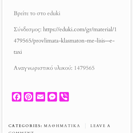
Βρείτε το στο eduki
Σύνδεσμος:
https://eduki.com/gr/material/1
479565/provlimata-klasmaton-me-lisis—e-
taxi
Αναγνωριστικό υλικού: 1479565
Fa
Pi
E
M
V
ce
nt
m
es
ib
b
er
ail
se
er
o
es
n
CATEGORIES:
ΜΑΘΗΜΑΤΙΚΆ
LEAVE A