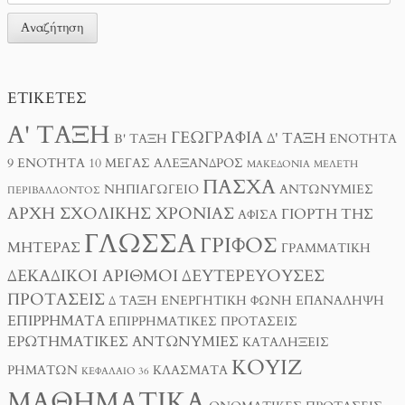
ΕΤΙΚΈΤΕΣ
Α' ΤΆΞΗ
ΓΕΩΓΡΑΦΊΑ
Δ' ΤΆΞΗ
Β' ΤΆΞΗ
ΕΝΌΤΗΤΑ
9
ΕΝΌΤΗΤΑ 10
ΜΈΓΑΣ ΑΛΈΞΑΝΔΡΟΣ
ΜΑΚΕΔΟΝΊΑ
ΜΕΛΈΤΗ
ΠΆΣΧΑ
ΝΗΠΙΑΓΩΓΕΊΟ
ΑΝΤΩΝΥΜΊΕΣ
ΠΕΡΙΒΆΛΛΟΝΤΟΣ
ΑΡΧΉ ΣΧΟΛΙΚΉΣ ΧΡΟΝΙΆΣ
ΓΙΟΡΤΉ ΤΗΣ
ΑΦΊΣΑ
ΓΛΏΣΣΑ
ΓΡΊΦΟΣ
ΜΗΤΈΡΑΣ
ΓΡΑΜΜΑΤΙΚΉ
ΔΕΚΑΔΙΚΟΊ ΑΡΙΘΜΟΊ
ΔΕΥΤΕΡΕΎΟΥΣΕΣ
ΠΡΟΤΆΣΕΙΣ
Δ ΤΑΞΗ
ΕΝΕΡΓΗΤΙΚΉ ΦΩΝΉ
ΕΠΑΝΆΛΗΨΗ
ΕΠΙΡΡΉΜΑΤΑ
ΕΠΙΡΡΗΜΑΤΙΚΈΣ ΠΡΟΤΆΣΕΙΣ
ΕΡΩΤΗΜΑΤΙΚΈΣ ΑΝΤΩΝΥΜΊΕΣ
ΚΑΤΑΛΉΞΕΙΣ
ΚΟΥΊΖ
ΡΗΜΆΤΩΝ
ΚΛΆΣΜΑΤΑ
ΚΕΦΆΛΑΙΟ 36
ΜΑΘΗΜΑΤΙΚΆ