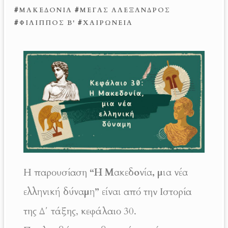
#
ΜΑΚΕΔΟΝΊΑ
#
ΜΈΓΑΣ ΑΛΈΞΑΝΔΡΟΣ
#
ΦΊΛΙΠΠΟΣ Β'
#
ΧΑΙΡΏΝΕΙΑ
Η παρουσίαση
“Η Μακεδονία, μια νέα
ελληνική δύναμη” είναι
από την Ιστορία
της Δ΄ τάξης, κεφάλαιο 30.