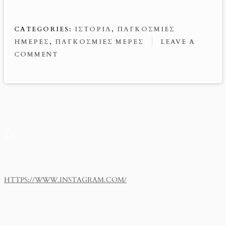
b
er
ail
se
er
o
es
n
CATEGORIES:
ΙΣΤΟΡΙΑ
,
ΠΑΓΚΟΣΜΙΕΣ
o
t
g
ΗΜΕΡΕΣ
,
ΠΑΓΚΟΣΜΙΕΣ ΜΕΡΕΣ
LEAVE A
k
er
COMMENT
HTTPS://WWW.INSTAGRAM.COM/