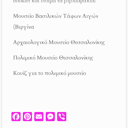
booklet και έτοιμα τα βιβλιαράκια!
Μουσείο Βασιλικών Τάφων Αιγών
(Βεργίνα
Αρχαιολογικό Μουσείο Θεσσαλονίκης
Πολεμικό Μουσείο Θεσσαλονίκης
Κουίζ για το πολεμικό μουσείο
Fa
Pi
E
M
V
ce
nt
m
es
ib