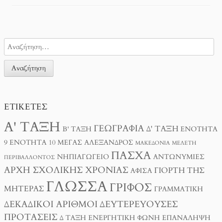
ΕΤΙΚΈΤΕΣ
Α' ΤΆΞΗ
ΓΕΩΓΡΑΦΊΑ
Δ' ΤΆΞΗ
Β' ΤΆΞΗ
ΕΝΌΤΗΤΑ
9
ΕΝΌΤΗΤΑ 10
ΜΈΓΑΣ ΑΛΈΞΑΝΔΡΟΣ
ΜΑΚΕΔΟΝΊΑ
ΜΕΛΈΤΗ
ΠΆΣΧΑ
ΝΗΠΙΑΓΩΓΕΊΟ
ΑΝΤΩΝΥΜΊΕΣ
ΠΕΡΙΒΆΛΛΟΝΤΟΣ
ΑΡΧΉ ΣΧΟΛΙΚΉΣ ΧΡΟΝΙΆΣ
ΓΙΟΡΤΉ ΤΗΣ
ΑΦΊΣΑ
ΓΛΏΣΣΑ
ΓΡΊΦΟΣ
ΜΗΤΈΡΑΣ
ΓΡΑΜΜΑΤΙΚΉ
ΔΕΚΑΔΙΚΟΊ ΑΡΙΘΜΟΊ
ΔΕΥΤΕΡΕΎΟΥΣΕΣ
ΠΡΟΤΆΣΕΙΣ
Δ ΤΑΞΗ
ΕΝΕΡΓΗΤΙΚΉ ΦΩΝΉ
ΕΠΑΝΆΛΗΨΗ