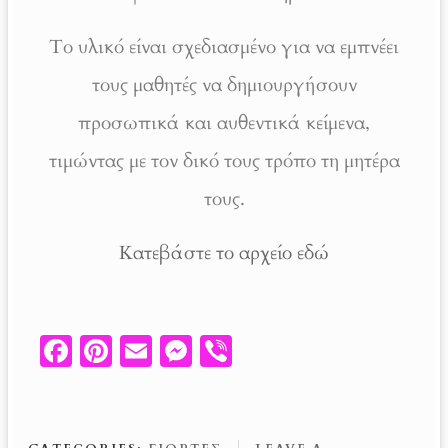
Το υλικό είναι σχεδιασμένο για να εμπνέει
τους μαθητές να δημιουργήσουν
προσωπικά και αυθεντικά κείμενα,
τιμώντας με τον δικό τους τρόπο τη μητέρα
τους.
Κατεβάστε το αρχείο εδώ
Fa
Pi
E
M
V
ce
nt
m
es
ib
b
er
ail
se
er
o
es
n