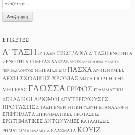
ΕΤΙΚΈΤΕΣ
Α' ΤΆΞΗ
ΓΕΩΓΡΑΦΊΑ
Δ' ΤΆΞΗ
Β' ΤΆΞΗ
ΕΝΌΤΗΤΑ
9
ΕΝΌΤΗΤΑ 10
ΜΈΓΑΣ ΑΛΈΞΑΝΔΡΟΣ
ΜΑΚΕΔΟΝΊΑ
ΜΕΛΈΤΗ
ΠΆΣΧΑ
ΝΗΠΙΑΓΩΓΕΊΟ
ΑΝΤΩΝΥΜΊΕΣ
ΠΕΡΙΒΆΛΛΟΝΤΟΣ
ΑΡΧΉ ΣΧΟΛΙΚΉΣ ΧΡΟΝΙΆΣ
ΓΙΟΡΤΉ ΤΗΣ
ΑΦΊΣΑ
ΓΛΏΣΣΑ
ΓΡΊΦΟΣ
ΜΗΤΈΡΑΣ
ΓΡΑΜΜΑΤΙΚΉ
ΔΕΚΑΔΙΚΟΊ ΑΡΙΘΜΟΊ
ΔΕΥΤΕΡΕΎΟΥΣΕΣ
ΠΡΟΤΆΣΕΙΣ
Δ ΤΑΞΗ
ΕΝΕΡΓΗΤΙΚΉ ΦΩΝΉ
ΕΠΑΝΆΛΗΨΗ
ΕΠΙΡΡΉΜΑΤΑ
ΕΠΙΡΡΗΜΑΤΙΚΈΣ ΠΡΟΤΆΣΕΙΣ
ΕΡΩΤΗΜΑΤΙΚΈΣ ΑΝΤΩΝΥΜΊΕΣ
ΚΑΤΑΛΉΞΕΙΣ
ΚΟΥΊΖ
ΡΗΜΆΤΩΝ
ΚΛΆΣΜΑΤΑ
ΚΕΦΆΛΑΙΟ 36