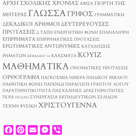
ΑΡΧΉ ΣΧΟΛΙΚΉΣ ΧΡΟΝΙΆΣ
ΓΙΟΡΤΉ ΤΗΣ
ΑΦΊΣΑ
ΓΛΏΣΣΑ
ΓΡΊΦΟΣ
ΜΗΤΈΡΑΣ
ΓΡΑΜΜΑΤΙΚΉ
ΔΕΚΑΔΙΚΟΊ ΑΡΙΘΜΟΊ
ΔΕΥΤΕΡΕΎΟΥΣΕΣ
ΠΡΟΤΆΣΕΙΣ
Δ ΤΑΞΗ
ΕΝΕΡΓΗΤΙΚΉ ΦΩΝΉ
ΕΠΑΝΆΛΗΨΗ
ΕΠΙΡΡΉΜΑΤΑ
ΕΠΙΡΡΗΜΑΤΙΚΈΣ ΠΡΟΤΆΣΕΙΣ
ΕΡΩΤΗΜΑΤΙΚΈΣ ΑΝΤΩΝΥΜΊΕΣ
ΚΑΤΑΛΉΞΕΙΣ
ΚΟΥΊΖ
ΡΗΜΆΤΩΝ
ΚΛΆΣΜΑΤΑ
ΚΕΦΆΛΑΙΟ 36
ΜΑΘΗΜΑΤΙΚΆ
ΟΝΟΜΑΤΙΚΈΣ ΠΡΟΤΆΣΕΙΣ
ΟΡΘΟΓΡΑΦΊΑ
ΠΑΓΚΌΣΜΙΑ ΗΜΈΡΑ ΠΑΙΔΙΚΟΎ ΒΙΒΛΊΟΥ
ΠΑΘΗΤΙΚΉ ΦΩΝΉ
ΠΑΙΧΝΊΔΙ
ΠΑΡΑΓΩΓΉ ΓΡΑΠΤΟΎ ΛΌΓΟΥ
ΠΑΡΑΤΗΡΗΤΙΚΌΤΗΤΑ
ΠΑΣΧΑΛΙΝΈΣ ΔΡΑΣΤΗΡΙΌΤΗΤΕΣ
ΠΟΙΑ
ΣΥΝΕΡΓΑΣΊΑ ΕΚΠΑΙΔΕΥΤΙΚΏΝ ΣΕΛΊΔΩΝ
ΠΟΛΛΉ
ΧΡΙΣΤΟΎΓΕΝΝΑ
ΤΈΧΝΗ
ΦΥΣΙΚΉ
F
PI
E
M
V