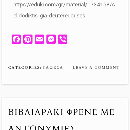
https://eduki.com/gr/material/1734158/s
elidodiktis-gia-deutereuouses
Fa
Pi
E
M
V
ce
nt
m
es
ib
b
er
ail
se
er
o
es
n
CATEGORIES:
ΓΛΏΣΣΑ
LEAVE A COMMENT
o
t
g
k
er
ΒΙΒΛΙΑΡΆΚΙ ΦΡΕΝΈ ΜΕ
ΑΝΤΩΝΥΜΊΕΣ