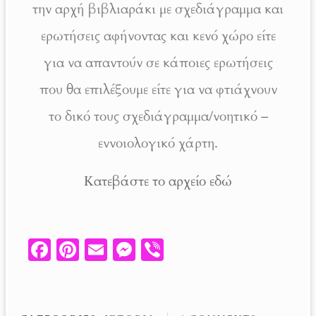
την αρχή βιβλιαράκι με σχεδιάγραμμα και
ερωτήσεις αφήνοντας και κενό χώρο είτε
για να απαντούν σε κάποιες ερωτήσεις
που θα επιλέξουμε είτε για να φτιάχνουν
το δικό τους σχεδιάγραμμα/νοητικό –
εννοιολογικό χάρτη.
Κατεβάστε το αρχείο εδώ
Fa
Pi
E
M
V
ce
nt
m
es
ib
b
er
ail
se
er