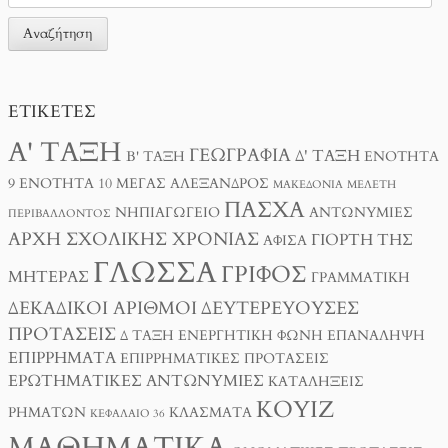
ΕΤΙΚΈΤΕΣ
Α' ΤΆΞΗ
ΓΕΩΓΡΑΦΊΑ
Δ' ΤΆΞΗ
Β' ΤΆΞΗ
ΕΝΌΤΗΤΑ
9
ΕΝΌΤΗΤΑ 10
ΜΈΓΑΣ ΑΛΈΞΑΝΔΡΟΣ
ΜΑΚΕΔΟΝΊΑ
ΜΕΛΈΤΗ
ΠΆΣΧΑ
ΝΗΠΙΑΓΩΓΕΊΟ
ΑΝΤΩΝΥΜΊΕΣ
ΠΕΡΙΒΆΛΛΟΝΤΟΣ
ΑΡΧΉ ΣΧΟΛΙΚΉΣ ΧΡΟΝΙΆΣ
ΓΙΟΡΤΉ ΤΗΣ
ΑΦΊΣΑ
ΓΛΏΣΣΑ
ΓΡΊΦΟΣ
ΜΗΤΈΡΑΣ
ΓΡΑΜΜΑΤΙΚΉ
ΔΕΚΑΔΙΚΟΊ ΑΡΙΘΜΟΊ
ΔΕΥΤΕΡΕΎΟΥΣΕΣ
ΠΡΟΤΆΣΕΙΣ
Δ ΤΑΞΗ
ΕΝΕΡΓΗΤΙΚΉ ΦΩΝΉ
ΕΠΑΝΆΛΗΨΗ
ΕΠΙΡΡΉΜΑΤΑ
ΕΠΙΡΡΗΜΑΤΙΚΈΣ ΠΡΟΤΆΣΕΙΣ
ΕΡΩΤΗΜΑΤΙΚΈΣ ΑΝΤΩΝΥΜΊΕΣ
ΚΑΤΑΛΉΞΕΙΣ
ΚΟΥΊΖ
ΡΗΜΆΤΩΝ
ΚΛΆΣΜΑΤΑ
ΚΕΦΆΛΑΙΟ 36
ΜΑΘΗΜΑΤΙΚΆ