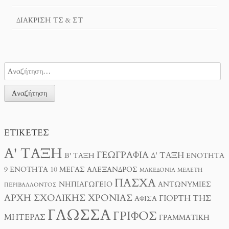
ΔΙΆΚΡΙΣΗ ΤΣ & ΣΤ
ΕΤΙΚΈΤΕΣ
Α' ΤΆΞΗ
ΓΕΩΓΡΑΦΊΑ
Δ' ΤΆΞΗ
Β' ΤΆΞΗ
ΕΝΌΤΗΤΑ
9
ΕΝΌΤΗΤΑ 10
ΜΈΓΑΣ ΑΛΈΞΑΝΔΡΟΣ
ΜΑΚΕΔΟΝΊΑ
ΜΕΛΈΤΗ
ΠΆΣΧΑ
ΝΗΠΙΑΓΩΓΕΊΟ
ΑΝΤΩΝΥΜΊΕΣ
ΠΕΡΙΒΆΛΛΟΝΤΟΣ
ΑΡΧΉ ΣΧΟΛΙΚΉΣ ΧΡΟΝΙΆΣ
ΓΙΟΡΤΉ ΤΗΣ
ΑΦΊΣΑ
ΓΛΏΣΣΑ
ΓΡΊΦΟΣ
ΜΗΤΈΡΑΣ
ΓΡΑΜΜΑΤΙΚΉ