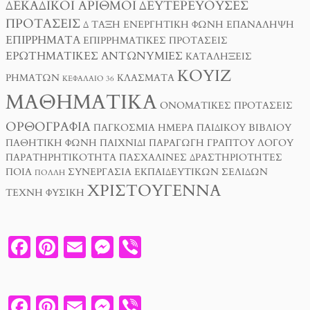
ΔΕΚΑΔΙΚΟΊ ΑΡΙΘΜΟΊ
ΔΕΥΤΕΡΕΎΟΥΣΕΣ
ΠΡΟΤΆΣΕΙΣ
Δ ΤΑΞΗ
ΕΝΕΡΓΗΤΙΚΉ ΦΩΝΉ
ΕΠΑΝΆΛΗΨΗ
ΕΠΙΡΡΉΜΑΤΑ
ΕΠΙΡΡΗΜΑΤΙΚΈΣ ΠΡΟΤΆΣΕΙΣ
ΕΡΩΤΗΜΑΤΙΚΈΣ ΑΝΤΩΝΥΜΊΕΣ
ΚΑΤΑΛΉΞΕΙΣ
ΚΟΥΊΖ
ΡΗΜΆΤΩΝ
ΚΛΆΣΜΑΤΑ
ΚΕΦΆΛΑΙΟ 36
ΜΑΘΗΜΑΤΙΚΆ
ΟΝΟΜΑΤΙΚΈΣ ΠΡΟΤΆΣΕΙΣ
ΟΡΘΟΓΡΑΦΊΑ
ΠΑΓΚΌΣΜΙΑ ΗΜΈΡΑ ΠΑΙΔΙΚΟΎ ΒΙΒΛΊΟΥ
ΠΑΘΗΤΙΚΉ ΦΩΝΉ
ΠΑΙΧΝΊΔΙ
ΠΑΡΑΓΩΓΉ ΓΡΑΠΤΟΎ ΛΌΓΟΥ
ΠΑΡΑΤΗΡΗΤΙΚΌΤΗΤΑ
ΠΑΣΧΑΛΙΝΈΣ ΔΡΑΣΤΗΡΙΌΤΗΤΕΣ
ΠΟΙΑ
ΣΥΝΕΡΓΑΣΊΑ ΕΚΠΑΙΔΕΥΤΙΚΏΝ ΣΕΛΊΔΩΝ
ΠΟΛΛΉ
ΧΡΙΣΤΟΎΓΕΝΝΑ
ΤΈΧΝΗ
ΦΥΣΙΚΉ
F
PI
E
M
V
A
N
M
E
I
C
T
A
SS
B
F
PI
E
M
V