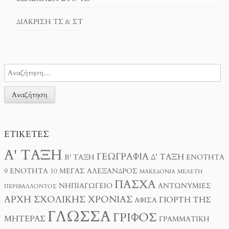
ΔΙΆΚΡΙΣΗ ΤΣ & ΣΤ
ΕΤΙΚΈΤΕΣ
Α' ΤΆΞΗ
ΓΕΩΓΡΑΦΊΑ
Δ' ΤΆΞΗ
Β' ΤΆΞΗ
ΕΝΌΤΗΤΑ
9
ΕΝΌΤΗΤΑ 10
ΜΈΓΑΣ ΑΛΈΞΑΝΔΡΟΣ
ΜΑΚΕΔΟΝΊΑ
ΜΕΛΈΤΗ
ΠΆΣΧΑ
ΝΗΠΙΑΓΩΓΕΊΟ
ΑΝΤΩΝΥΜΊΕΣ
ΠΕΡΙΒΆΛΛΟΝΤΟΣ
ΑΡΧΉ ΣΧΟΛΙΚΉΣ ΧΡΟΝΙΆΣ
ΓΙΟΡΤΉ ΤΗΣ
ΑΦΊΣΑ
ΓΛΏΣΣΑ
ΓΡΊΦΟΣ
ΜΗΤΈΡΑΣ
ΓΡΑΜΜΑΤΙΚΉ