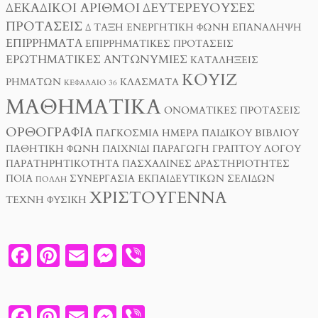
ΔΕΚΑΔΙΚΟΊ ΑΡΙΘΜΟΊ
ΔΕΥΤΕΡΕΎΟΥΣΕΣ
ΠΡΟΤΆΣΕΙΣ
Δ ΤΑΞΗ
ΕΝΕΡΓΗΤΙΚΉ ΦΩΝΉ
ΕΠΑΝΆΛΗΨΗ
ΕΠΙΡΡΉΜΑΤΑ
ΕΠΙΡΡΗΜΑΤΙΚΈΣ ΠΡΟΤΆΣΕΙΣ
ΕΡΩΤΗΜΑΤΙΚΈΣ ΑΝΤΩΝΥΜΊΕΣ
ΚΑΤΑΛΉΞΕΙΣ
ΚΟΥΊΖ
ΡΗΜΆΤΩΝ
ΚΛΆΣΜΑΤΑ
ΚΕΦΆΛΑΙΟ 36
ΜΑΘΗΜΑΤΙΚΆ
ΟΝΟΜΑΤΙΚΈΣ ΠΡΟΤΆΣΕΙΣ
ΟΡΘΟΓΡΑΦΊΑ
ΠΑΓΚΌΣΜΙΑ ΗΜΈΡΑ ΠΑΙΔΙΚΟΎ ΒΙΒΛΊΟΥ
ΠΑΘΗΤΙΚΉ ΦΩΝΉ
ΠΑΙΧΝΊΔΙ
ΠΑΡΑΓΩΓΉ ΓΡΑΠΤΟΎ ΛΌΓΟΥ
ΠΑΡΑΤΗΡΗΤΙΚΌΤΗΤΑ
ΠΑΣΧΑΛΙΝΈΣ ΔΡΑΣΤΗΡΙΌΤΗΤΕΣ
ΠΟΙΑ
ΣΥΝΕΡΓΑΣΊΑ ΕΚΠΑΙΔΕΥΤΙΚΏΝ ΣΕΛΊΔΩΝ
ΠΟΛΛΉ
ΧΡΙΣΤΟΎΓΕΝΝΑ
ΤΈΧΝΗ
ΦΥΣΙΚΉ
F
PI
E
M
V
A
N
M
E
I
C
T
A
SS
B
F
PI
E
M
V