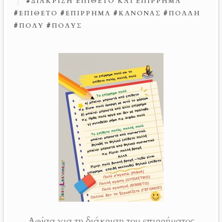
#
ΔΙΆΚΡΙΣΗ ΕΠΊΘΕΤΟ ΚΑΙ ΕΠΊΡΡΗΜΑ
#
ΕΠΊΘΕΤΟ
#
ΕΠΊΡΡΗΜΑ
#
ΚΑΝΌΝΑΣ
#
ΠΟΛΛΉ
#
ΠΟΛΎ
#
ΠΟΛΎΣ
Αφίσα για τη διάκριση του επιρρήματος