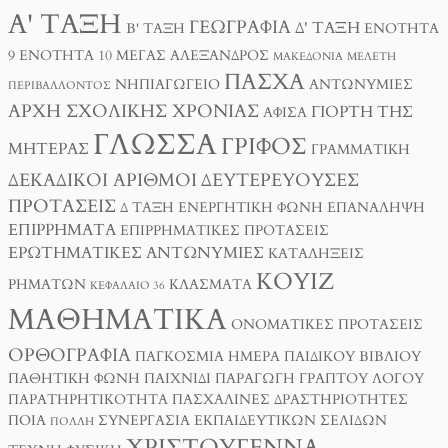
Α' ΤΆΞΗ
ΓΕΩΓΡΑΦΊΑ
Δ' ΤΆΞΗ
Β' ΤΆΞΗ
ΕΝΌΤΗΤΑ
9
ΕΝΌΤΗΤΑ 10
ΜΈΓΑΣ ΑΛΈΞΑΝΔΡΟΣ
ΜΑΚΕΔΟΝΊΑ
ΜΕΛΈΤΗ
ΠΆΣΧΑ
ΝΗΠΙΑΓΩΓΕΊΟ
ΑΝΤΩΝΥΜΊΕΣ
ΠΕΡΙΒΆΛΛΟΝΤΟΣ
ΑΡΧΉ ΣΧΟΛΙΚΉΣ ΧΡΟΝΙΆΣ
ΓΙΟΡΤΉ ΤΗΣ
ΑΦΊΣΑ
ΓΛΏΣΣΑ
ΓΡΊΦΟΣ
ΜΗΤΈΡΑΣ
ΓΡΑΜΜΑΤΙΚΉ
ΔΕΚΑΔΙΚΟΊ ΑΡΙΘΜΟΊ
ΔΕΥΤΕΡΕΎΟΥΣΕΣ
ΠΡΟΤΆΣΕΙΣ
Δ ΤΑΞΗ
ΕΝΕΡΓΗΤΙΚΉ ΦΩΝΉ
ΕΠΑΝΆΛΗΨΗ
ΕΠΙΡΡΉΜΑΤΑ
ΕΠΙΡΡΗΜΑΤΙΚΈΣ ΠΡΟΤΆΣΕΙΣ
ΕΡΩΤΗΜΑΤΙΚΈΣ ΑΝΤΩΝΥΜΊΕΣ
ΚΑΤΑΛΉΞΕΙΣ
ΚΟΥΊΖ
ΡΗΜΆΤΩΝ
ΚΛΆΣΜΑΤΑ
ΚΕΦΆΛΑΙΟ 36
ΜΑΘΗΜΑΤΙΚΆ
ΟΝΟΜΑΤΙΚΈΣ ΠΡΟΤΆΣΕΙΣ
ΟΡΘΟΓΡΑΦΊΑ
ΠΑΓΚΌΣΜΙΑ ΗΜΈΡΑ ΠΑΙΔΙΚΟΎ ΒΙΒΛΊΟΥ
ΠΑΘΗΤΙΚΉ ΦΩΝΉ
ΠΑΙΧΝΊΔΙ
ΠΑΡΑΓΩΓΉ ΓΡΑΠΤΟΎ ΛΌΓΟΥ
ΠΑΡΑΤΗΡΗΤΙΚΌΤΗΤΑ
ΠΑΣΧΑΛΙΝΈΣ ΔΡΑΣΤΗΡΙΌΤΗΤΕΣ
ΠΟΙΑ
ΣΥΝΕΡΓΑΣΊΑ ΕΚΠΑΙΔΕΥΤΙΚΏΝ ΣΕΛΊΔΩΝ
ΠΟΛΛΉ
ΧΡΙΣΤΟΎΓΕΝΝΑ