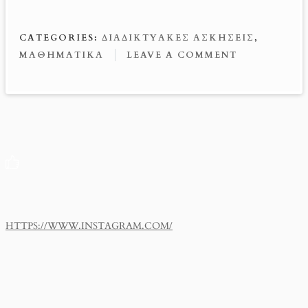
b
er
ail
se
er
o
es
n
CATEGORIES:
ΔΙΑΔΙΚΤΥΑΚΈΣ ΑΣΚΉΣΕΙΣ
,
o
t
g
ΜΑΘΗΜΑΤΙΚΆ
LEAVE A COMMENT
k
er
HTTPS://WWW.INSTAGRAM.COM/