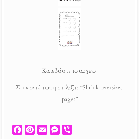
Κατεβάστε το αρχείο
Στην εκτύπωση επιλέξτε “Shrink oversized
pages”
Fa
Pi
E
M
V