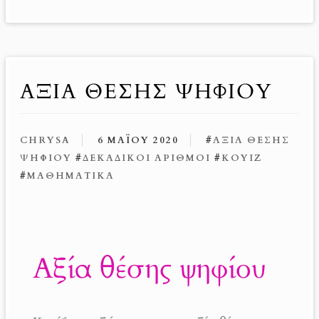
k
er
ΑΞΙΑ ΘΕΣΗΣ ΨΗΦΙΟΥ
CHRYSA
6 ΜΑΪ́ΟΥ 2020
#
ΑΞΊΑ ΘΈΣΗΣ
ΨΗΦΊΟΥ
#
ΔΕΚΑΔΙΚΟΊ ΑΡΙΘΜΟΊ
#
ΚΟΥΊΖ
#
ΜΑΘΗΜΑΤΙΚΆ
Αξία θέσης ψηφίου