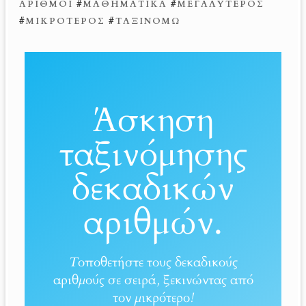
ΑΡΙΘΜΟΊ
#
ΜΑΘΗΜΑΤΙΚΆ
#
ΜΕΓΑΛΎΤΕΡΟΣ
#
ΜΙΚΡΌΤΕΡΟΣ
#
ΤΑΞΙΝΟΜΏ
Άσκηση
ταξινόμησης
δεκαδικών
αριθμών.
Τοποθετήστε τους δεκαδικούς
αριθμούς σε σειρά, ξεκινώντας από
τον μικρότερο!