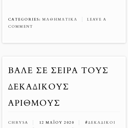
ce
nt
m
es
ib
b
er
ail
se
er
o
es
n
CATEGORIES:
ΜΑΘΗΜΑΤΙΚΆ
LEAVE A
o
t
g
COMMENT
k
er
ΒΑΛΕ ΣΕ ΣΕΙΡΑ ΤΟΥΣ
ΔΕΚΑΔΙΚΟΥΣ
ΑΡΙΘΜΟΥΣ
CHRYSA
12 ΜΑΪ́ΟΥ 2020
#
ΔΕΚΑΔΙΚΟΊ