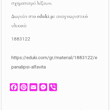
σχηματισμό λέξεων.
Δωρεάν στο eduki με αναγνωριστικό
υλικού:
1883122
https://eduki.com/gr/material/1883122/e
panalipsi-alfavita
Fa
Pi
E
M
V
ce
nt
m
es
ib
b
er
ail
se
er