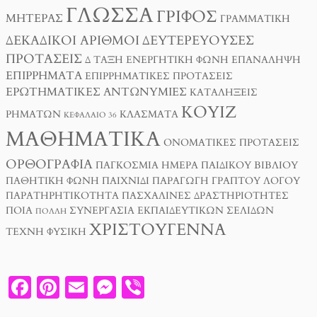
ΓΛΏΣΣΑ
ΓΡΊΦΟΣ
ΜΗΤΈΡΑΣ
ΓΡΑΜΜΑΤΙΚΉ
ΔΕΚΑΔΙΚΟΊ ΑΡΙΘΜΟΊ
ΔΕΥΤΕΡΕΎΟΥΣΕΣ
ΠΡΟΤΆΣΕΙΣ
Δ ΤΑΞΗ
ΕΝΕΡΓΗΤΙΚΉ ΦΩΝΉ
ΕΠΑΝΆΛΗΨΗ
ΕΠΙΡΡΉΜΑΤΑ
ΕΠΙΡΡΗΜΑΤΙΚΈΣ ΠΡΟΤΆΣΕΙΣ
ΕΡΩΤΗΜΑΤΙΚΈΣ ΑΝΤΩΝΥΜΊΕΣ
ΚΑΤΑΛΉΞΕΙΣ
ΚΟΥΊΖ
ΡΗΜΆΤΩΝ
ΚΛΆΣΜΑΤΑ
ΚΕΦΆΛΑΙΟ 36
ΜΑΘΗΜΑΤΙΚΆ
ΟΝΟΜΑΤΙΚΈΣ ΠΡΟΤΆΣΕΙΣ
ΟΡΘΟΓΡΑΦΊΑ
ΠΑΓΚΌΣΜΙΑ ΗΜΈΡΑ ΠΑΙΔΙΚΟΎ ΒΙΒΛΊΟΥ
ΠΑΘΗΤΙΚΉ ΦΩΝΉ
ΠΑΙΧΝΊΔΙ
ΠΑΡΑΓΩΓΉ ΓΡΑΠΤΟΎ ΛΌΓΟΥ
ΠΑΡΑΤΗΡΗΤΙΚΌΤΗΤΑ
ΠΑΣΧΑΛΙΝΈΣ ΔΡΑΣΤΗΡΙΌΤΗΤΕΣ
ΠΟΙΑ
ΣΥΝΕΡΓΑΣΊΑ ΕΚΠΑΙΔΕΥΤΙΚΏΝ ΣΕΛΊΔΩΝ
ΠΟΛΛΉ
ΧΡΙΣΤΟΎΓΕΝΝΑ
ΤΈΧΝΗ
ΦΥΣΙΚΉ
F
PI
E
M
V
A
N
M
E
I