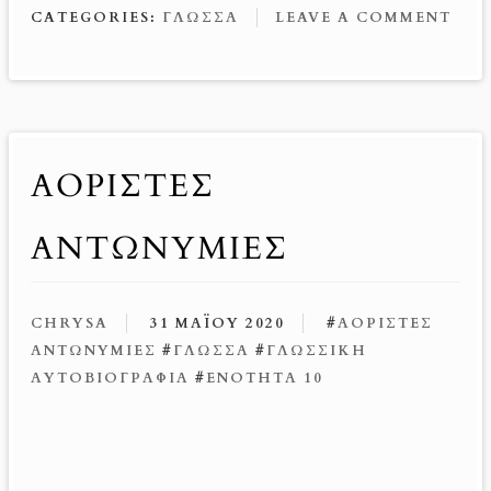
o
es
n
CATEGORIES:
ΓΛΏΣΣΑ
LEAVE A COMMENT
o
t
g
k
er
ΑΌΡΙΣΤΕΣ
ΑΝΤΩΝΥΜΊΕΣ
CHRYSA
31 ΜΑΪ́ΟΥ 2020
#
ΑΌΡΙΣΤΕΣ
ΑΝΤΩΝΥΜΊΕΣ
#
ΓΛΏΣΣΑ
#
ΓΛΩΣΣΙΚΉ
ΑΥΤΟΒΙΟΓΡΑΦΊΑ
#
ΕΝΌΤΗΤΑ 10