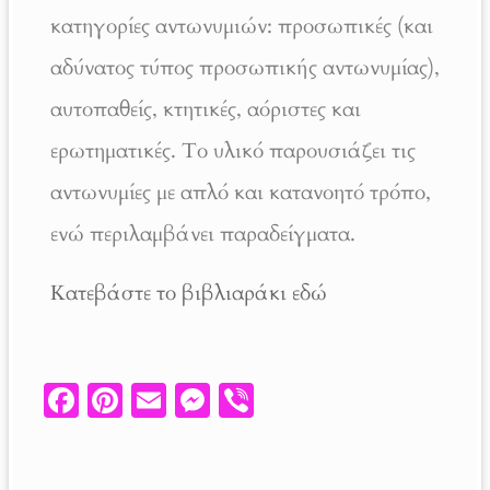
κατηγορίες αντωνυμιών: προσωπικές (και
αδύνατος τύπος προσωπικής αντωνυμίας),
αυτοπαθείς, κτητικές, αόριστες και
ερωτηματικές. Το υλικό παρουσιάζει τις
αντωνυμίες με απλό και κατανοητό τρόπο,
ενώ περιλαμβάνει παραδείγματα.
Κατεβάστε το βιβλιαράκι εδώ
Fa
Pi
E
M
V
ce
nt
m
es
ib
b
er
ail
se
er