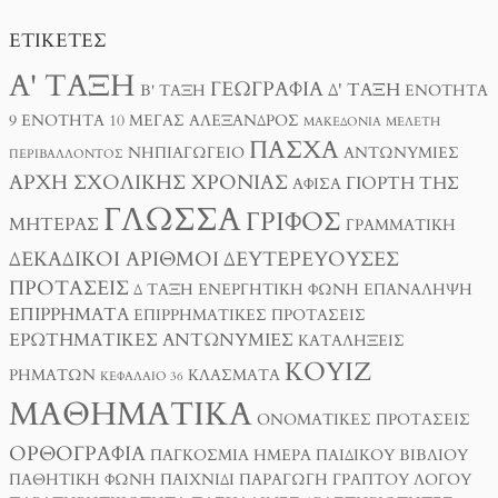
ΕΤΙΚΈΤΕΣ
Α' ΤΆΞΗ
ΓΕΩΓΡΑΦΊΑ
Δ' ΤΆΞΗ
Β' ΤΆΞΗ
ΕΝΌΤΗΤΑ
9
ΕΝΌΤΗΤΑ 10
ΜΈΓΑΣ ΑΛΈΞΑΝΔΡΟΣ
ΜΑΚΕΔΟΝΊΑ
ΜΕΛΈΤΗ
ΠΆΣΧΑ
ΝΗΠΙΑΓΩΓΕΊΟ
ΑΝΤΩΝΥΜΊΕΣ
ΠΕΡΙΒΆΛΛΟΝΤΟΣ
ΑΡΧΉ ΣΧΟΛΙΚΉΣ ΧΡΟΝΙΆΣ
ΓΙΟΡΤΉ ΤΗΣ
ΑΦΊΣΑ
ΓΛΏΣΣΑ
ΓΡΊΦΟΣ
ΜΗΤΈΡΑΣ
ΓΡΑΜΜΑΤΙΚΉ
ΔΕΚΑΔΙΚΟΊ ΑΡΙΘΜΟΊ
ΔΕΥΤΕΡΕΎΟΥΣΕΣ
ΠΡΟΤΆΣΕΙΣ
Δ ΤΑΞΗ
ΕΝΕΡΓΗΤΙΚΉ ΦΩΝΉ
ΕΠΑΝΆΛΗΨΗ
ΕΠΙΡΡΉΜΑΤΑ
ΕΠΙΡΡΗΜΑΤΙΚΈΣ ΠΡΟΤΆΣΕΙΣ
ΕΡΩΤΗΜΑΤΙΚΈΣ ΑΝΤΩΝΥΜΊΕΣ
ΚΑΤΑΛΉΞΕΙΣ
ΚΟΥΊΖ
ΡΗΜΆΤΩΝ
ΚΛΆΣΜΑΤΑ
ΚΕΦΆΛΑΙΟ 36
ΜΑΘΗΜΑΤΙΚΆ
ΟΝΟΜΑΤΙΚΈΣ ΠΡΟΤΆΣΕΙΣ
ΟΡΘΟΓΡΑΦΊΑ
ΠΑΓΚΌΣΜΙΑ ΗΜΈΡΑ ΠΑΙΔΙΚΟΎ ΒΙΒΛΊΟΥ
ΠΑΘΗΤΙΚΉ ΦΩΝΉ
ΠΑΙΧΝΊΔΙ
ΠΑΡΑΓΩΓΉ ΓΡΑΠΤΟΎ ΛΌΓΟΥ