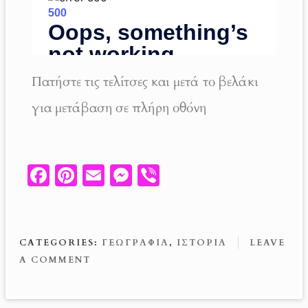
Πατήστε τις τελίτσες και μετά το βελάκι
για μετάβαση σε πλήρη οθόνη
Fa
Pi
E
M
V
ce
nt
m
es
ib
b
er
ail
se
er
o
es
n
CATEGORIES:
ΓΕΩΓΡΑΦΙΑ
,
ΙΣΤΟΡΙΑ
LEAVE
o
t
g
A COMMENT
k
er