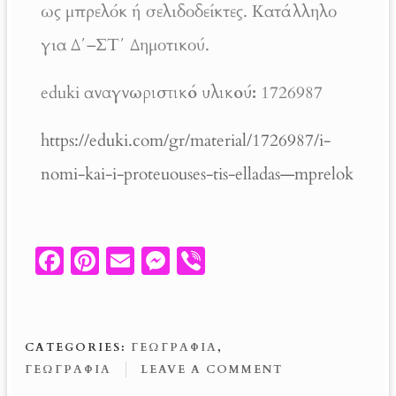
ως μπρελόκ ή σελιδοδείκτες. Κατάλληλο
για Δ΄–ΣΤ΄ Δημοτικού.
eduki α
ναγνωριστικό υλικού:
1726987
https://eduki.com/gr/material/1726987/i-
nomi-kai-i-proteuouses-tis-elladas—mprelok
Fa
Pi
E
M
V
ce
nt
m
es
ib
b
er
ail
se
er
o
es
n
CATEGORIES:
ΓΕΩΓΡΑΦΙΑ
,
o
t
g
ΓΕΩΓΡΑΦΊΑ
LEAVE A COMMENT