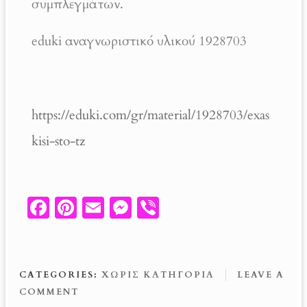
συμπλεγμάτων.
eduki αναγνωριστικό υλικού 1928703
https://eduki.com/gr/material/1928703/exas
kisi-sto-tz
Fa
Pi
E
M
V
ce
nt
m
es
ib
b
er
ail
se
er
o
es
n
CATEGORIES:
ΧΩΡΊΣ ΚΑΤΗΓΟΡΊΑ
LEAVE A
o
t
g
COMMENT