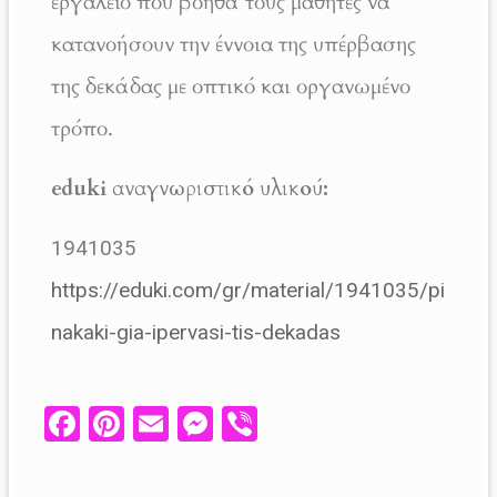
εργαλείο που βοηθά τους μαθητές να
κατανοήσουν την έννοια της υπέρβασης
της δεκάδας με οπτικό και οργανωμένο
τρόπο.
eduki αναγνωριστικό υλικού:
1941035
https://eduki.com/gr/material/1941035/pi
nakaki-gia-ipervasi-tis-dekadas
Fa
Pi
E
M
V
ce
nt
m
es
ib
b
er
ail
se
er