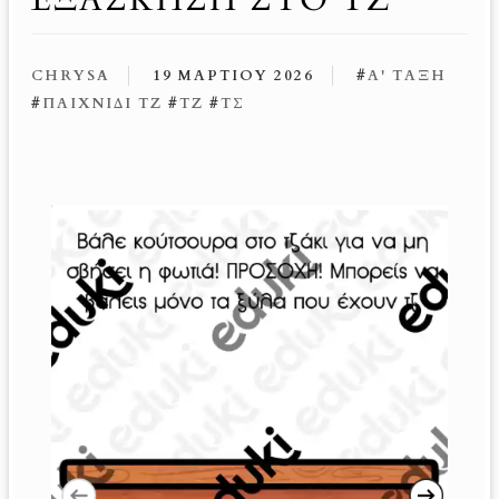
CHRYSA
19 ΜΑΡΤΊΟΥ 2026
#
Α' ΤΆΞΗ
#
ΠΑΙΧΝΊΔΙ ΤΖ
#
ΤΖ
#
ΤΣ