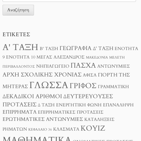
ΕΤΙΚΈΤΕΣ
Α' ΤΆΞΗ
ΓΕΩΓΡΑΦΊΑ
Δ' ΤΆΞΗ
Β' ΤΆΞΗ
ΕΝΌΤΗΤΑ
9
ΕΝΌΤΗΤΑ 10
ΜΈΓΑΣ ΑΛΈΞΑΝΔΡΟΣ
ΜΑΚΕΔΟΝΊΑ
ΜΕΛΈΤΗ
ΠΆΣΧΑ
ΝΗΠΙΑΓΩΓΕΊΟ
ΑΝΤΩΝΥΜΊΕΣ
ΠΕΡΙΒΆΛΛΟΝΤΟΣ
ΑΡΧΉ ΣΧΟΛΙΚΉΣ ΧΡΟΝΙΆΣ
ΓΙΟΡΤΉ ΤΗΣ
ΑΦΊΣΑ
ΓΛΏΣΣΑ
ΓΡΊΦΟΣ
ΜΗΤΈΡΑΣ
ΓΡΑΜΜΑΤΙΚΉ
ΔΕΚΑΔΙΚΟΊ ΑΡΙΘΜΟΊ
ΔΕΥΤΕΡΕΎΟΥΣΕΣ
ΠΡΟΤΆΣΕΙΣ
Δ ΤΑΞΗ
ΕΝΕΡΓΗΤΙΚΉ ΦΩΝΉ
ΕΠΑΝΆΛΗΨΗ
ΕΠΙΡΡΉΜΑΤΑ
ΕΠΙΡΡΗΜΑΤΙΚΈΣ ΠΡΟΤΆΣΕΙΣ
ΕΡΩΤΗΜΑΤΙΚΈΣ ΑΝΤΩΝΥΜΊΕΣ
ΚΑΤΑΛΉΞΕΙΣ
ΚΟΥΊΖ
ΡΗΜΆΤΩΝ
ΚΛΆΣΜΑΤΑ
ΚΕΦΆΛΑΙΟ 36
ΜΑΘΗΜΑΤΙΚΆ